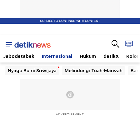
SCROLL TO CONTINUE WITH CONTENT
Jabodetabek
Internasional
Hukum
detikX
Kolo
Nyago Bumi Sriwijaya
Melindungi Tuah-Marwah
Ban
ADVERTISEMENT