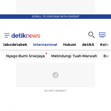
SCROLL TO CONTINUE WITH CONTENT
Jabodetabek
Internasional
Hukum
detikX
Kolo
Nyago Bumi Sriwijaya
Melindungi Tuah-Marwah
Ban
ADVERTISEMENT