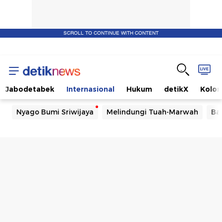
SCROLL TO CONTINUE WITH CONTENT
Jabodetabek
Internasional
Hukum
detikX
Kolo
Nyago Bumi Sriwijaya
Melindungi Tuah-Marwah
Ba