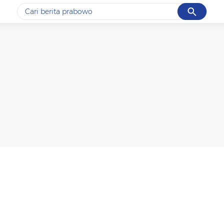
Cancel
Yang sedang ramai dicari
#1
ketik
#2
bromo
#3
streaming motogp
#4
prabowo
#5
data live draw sgp
Promoted
Terakhir yang dicari
Loading...