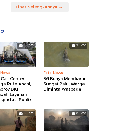
Lihat Selengkapnya
to
5 Foto
3 Foto
 News
Foto News
 Call Center
36 Buaya Mendiami
ga Rute Ancol,
Sungai Palu, Warga
prov DKI
Diminta Waspada
bah Layanan
sportasi Publik
5 Foto
3 Foto