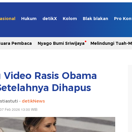
asional
Hukum
detikX
Kolom
Blak blakan
Pro Kon
Suara Pembaca
Nyago Bumi Sriwijaya
Melindungi Tuah-
 Video Rasis Obama
Setelahnya Dihapus
stiastuti -
detikNews
 07 Feb 2026 13:00 WIB