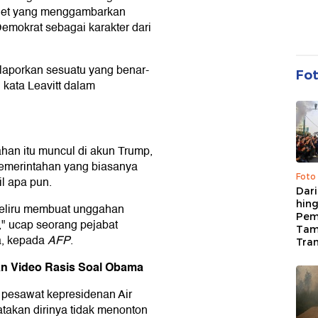
ernet yang menggambarkan
emokrat sebagai karakter dari
 laporkan sesuatu yang benar-
Fo
" kata Leavitt dalam
han itu muncul di akun Trump,
pemerintahan yang biasanya
Foto
l apa pun.
Dari
hing
 keliru membuat unggahan
Pem
," ucap seorang pejabat
Tam
a, kepada
AFP
.
Tran
n Video Rasis Soal Obama
 pesawat kepresidenan Air
takan dirinya tidak menonton