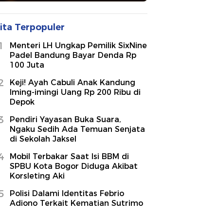
ita Terpopuler
1
Menteri LH Ungkap Pemilik SixNine
Padel Bandung Bayar Denda Rp
100 Juta
2
Keji! Ayah Cabuli Anak Kandung
Iming-imingi Uang Rp 200 Ribu di
Depok
3
Pendiri Yayasan Buka Suara,
Ngaku Sedih Ada Temuan Senjata
di Sekolah Jaksel
4
Mobil Terbakar Saat Isi BBM di
SPBU Kota Bogor Diduga Akibat
Korsleting Aki
5
Polisi Dalami Identitas Febrio
Adiono Terkait Kematian Sutrimo