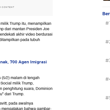
H CONTENT
Ber
#
 milik Trump itu, menampilkan
mp dari mantan Presiden Joe
ndekati akhir video berdurasi
 ditampilkan pada tubuh
#
#
nak, 700 Agen Imigrasi
 (5/2) malam di tengah
#
Social milik Trump,
n penghitung suara, Dominion
u" dari Trump.
#
avitt, pada awalnya
an mengatakan bahwa gambar-