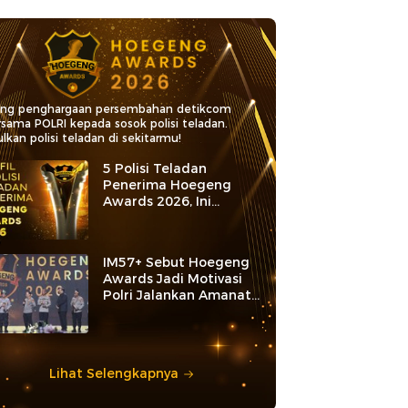
ang penghargaan persembahan detikcom
rsama POLRI kepada sosok polisi teladan.
lkan polisi teladan di sekitarmu!
5 Polisi Teladan
Penerima Hoegeng
Awards 2026, Ini
Kategori dan Kiprahnya
IM57+ Sebut Hoegeng
Awards Jadi Motivasi
Polri Jalankan Amanat
Konstitusi
Lihat Selengkapnya