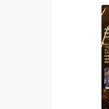
Aj
be
Usu