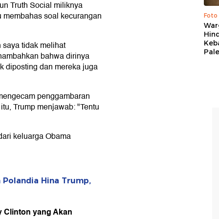
n Truth Social miliknya
itu membahas soal kecurangan
Foto
War
Hind
Keb
 saya tidak melihat
Pal
enambahkan bahwa dirinya
k diposting dan mereka juga
nya mengecam penggambaran
 itu, Trump menjawab: "Tentu
 dari keluarga Obama
 Polandia Hina Trump,
ry Clinton yang Akan