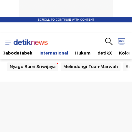
SCROLL TO CONTINUE WITH CONTENT
Jabodetabek
Internasional
Hukum
detikX
Kolo
Nyago Bumi Sriwijaya
Melindungi Tuah-Marwah
Ba