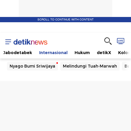
SCROLL TO CONTINUE WITH CONTENT
Jabodetabek
Internasional
Hukum
detikX
Kolo
Nyago Bumi Sriwijaya
Melindungi Tuah-Marwah
Ba