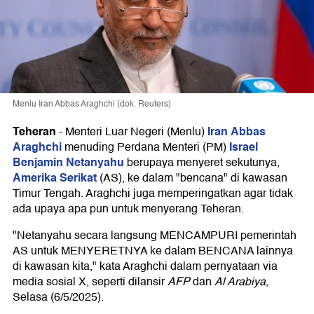
Menlu Iran Abbas Araghchi (dok. Reuters)
Teheran
Iran
Abbas
-
Menteri Luar Negeri (Menlu)
Araghchi
Israel
menuding Perdana Menteri (PM)
Benjamin Netanyahu
berupaya menyeret sekutunya,
Amerika Serikat
(AS), ke dalam "bencana" di kawasan
Timur Tengah. Araghchi juga memperingatkan agar tidak
ada upaya apa pun untuk menyerang Teheran.
"Netanyahu secara langsung MENCAMPURI pemerintah
AS untuk MENYERETNYA ke dalam BENCANA lainnya
di kawasan kita," kata Araghchi dalam pernyataan via
media sosial X, seperti dilansir
AFP
dan
Al Arabiya
,
Selasa (6/5/2025).