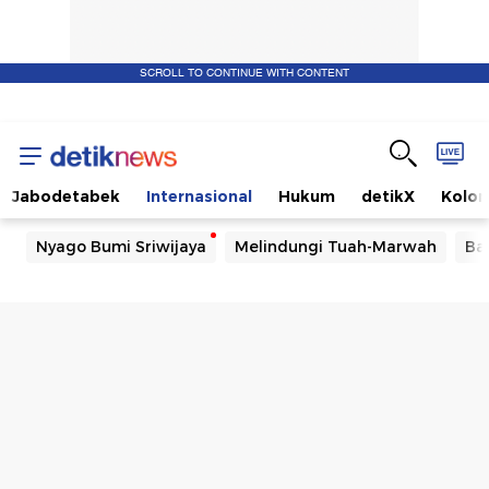
SCROLL TO CONTINUE WITH CONTENT
Jabodetabek
Internasional
Hukum
detikX
Kolo
Nyago Bumi Sriwijaya
Melindungi Tuah-Marwah
Ba