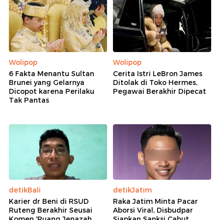
Wolipop
Wolipop
6 Fakta Menantu Sultan
Cerita Istri LeBron James
Brunei yang Gelarnya
Ditolak di Toko Hermes,
Dicopot karena Perilaku
Pegawai Berakhir Dipecat
Tak Pantas
detikBali
detikJatim
Karier dr Beni di RSUD
Raka Jatim Minta Pacar
Ruteng Berakhir Seusai
Aborsi Viral, Disbudpar
Komen 'Ruang Jenazah
Siapkan Sanksi Cabut