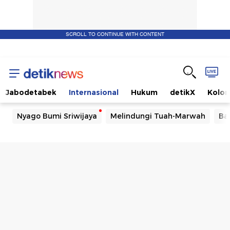
SCROLL TO CONTINUE WITH CONTENT
Jabodetabek
Internasional
Hukum
detikX
Kolo
Nyago Bumi Sriwijaya
Melindungi Tuah-Marwah
Ba