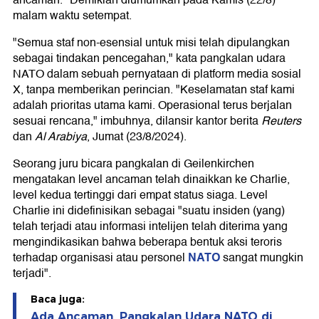
ancaman." Demikian diumumkan pada Kamis (22/8)
malam waktu setempat.
"Semua staf non-esensial untuk misi telah dipulangkan
sebagai tindakan pencegahan," kata pangkalan udara
NATO dalam sebuah pernyataan di platform media sosial
X, tanpa memberikan perincian. "Keselamatan staf kami
adalah prioritas utama kami. Operasional terus berjalan
sesuai rencana," imbuhnya, dilansir kantor berita
Reuters
dan
Al Arabiya
, Jumat (23/8/2024).
Seorang juru bicara pangkalan di Geilenkirchen
mengatakan level ancaman telah dinaikkan ke Charlie,
level kedua tertinggi dari empat status siaga. Level
Charlie ini didefinisikan sebagai "suatu insiden (yang)
telah terjadi atau informasi intelijen telah diterima yang
mengindikasikan bahwa beberapa bentuk aksi teroris
NATO
terhadap organisasi atau personel
sangat mungkin
terjadi".
Baca juga:
Ada Ancaman, Pangkalan Udara NATO di