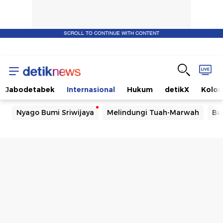
SCROLL TO CONTINUE WITH CONTENT
Jabodetabek
Internasional
Hukum
detikX
Kolo
Nyago Bumi Sriwijaya
Melindungi Tuah-Marwah
Ba