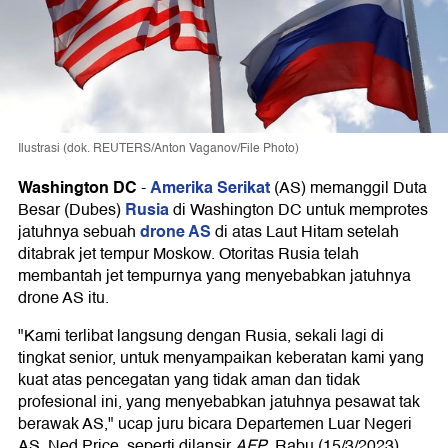
Ilustrasi (dok. REUTERS/Anton Vaganov/File Photo)
Washington DC
Amerika Serikat
-
(AS) memanggil Duta
Rusia
Besar (Dubes)
di Washington DC untuk memprotes
drone AS
jatuhnya sebuah
di atas Laut Hitam setelah
ditabrak jet tempur Moskow. Otoritas Rusia telah
membantah jet tempurnya yang menyebabkan jatuhnya
drone AS itu.
"Kami terlibat langsung dengan Rusia, sekali lagi di
tingkat senior, untuk menyampaikan keberatan kami yang
kuat atas pencegatan yang tidak aman dan tidak
profesional ini, yang menyebabkan jatuhnya pesawat tak
berawak AS," ucap juru bicara Departemen Luar Negeri
AS, Ned Price, seperti dilansir
AFP
, Rabu (15/3/2023).