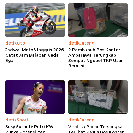
detikOto
detikJateng
Jadwal Moto3 Inggris 2026,
2 Pembunuh Bos Konter
Catat Jam Balapan Veda
Ambarawa Terungkap
Ega
Sempat Ngepel TKP Usai
Beraksi
detikSport
detikJateng
Susy Susanti: Putri KW
Viral Isu Pacar Tersangka
Punya Potensi, tapi...
Terlibat Kasus Bos Konter