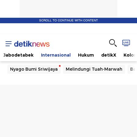
SCROLL TO CONTINUE WITH CONTENT
Jabodetabek
Internasional
Hukum
detikX
Kolo
Nyago Bumi Sriwijaya
Melindungi Tuah-Marwah
Ba