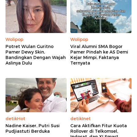
Wolipop
Wolipop
Potret Wulan Guritno
Viral Alumni SMA Bogor
Pamer Dewy Skin,
Pamer Pindah ke AS Demi
Bandingkan Dengan Wajah
Kejar Mimpi, Faktanya
Aslinya Dulu
Ternyata
detikHot
detikInet
Nadine Kaiser, Putri Susi
Cara Aktifkan Fitur Kuota
Pudjiastuti Berduka
Rollover di Telkomsel,
Indosat, dan XLSmart