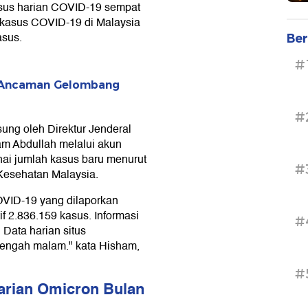
asus harian COVID-19 sempat
 kasus COVID-19 di Malaysia
asus.
Ber
#
u-Ancaman Gelombang
#
ung oleh Direktur Jenderal
am Abdullah melalui akun
enai jumlah kasus baru menurut
#
Kesehatan Malaysia.
OVID-19 yang dilaporkan
f 2.836.159 kasus. Informasi
#
Data harian situs
tengah malam." kata Hisham,
#
arian Omicron Bulan