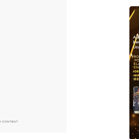
Aj
be
Usu
H CONTENT