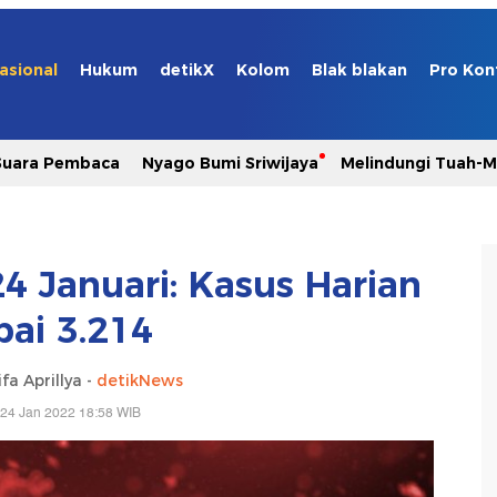
asional
Hukum
detikX
Kolom
Blak blakan
Pro Kon
Suara Pembaca
Nyago Bumi Sriwijaya
Melindungi Tuah-
4 Januari: Kasus Harian
pai 3.214
fa Aprillya -
detikNews
 24 Jan 2022 18:58 WIB