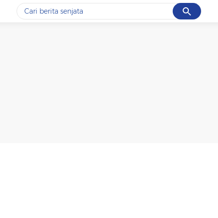
Cancel
Yang sedang ramai dicari
#1
data live draw sgp
#2
iran
#3
senjata
#4
prabowo
#5
gempa hari ini
Promoted
Terakhir yang dicari
Loading...