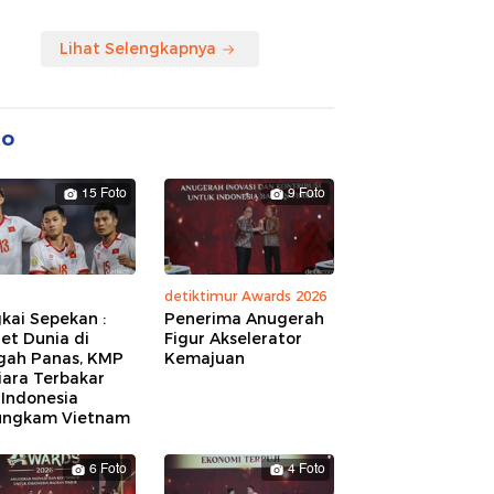
Lihat Selengkapnya
to
15 Foto
9 Foto
detiktimur Awards 2026
kai Sepekan :
Penerima Anugerah
et Dunia di
Figur Akselerator
gah Panas, KMP
Kemajuan
iara Terbakar
 Indonesia
ungkam Vietnam
6 Foto
4 Foto