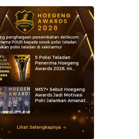
ang penghargaan persembahan detikcom
rsama POLRI kepada sosok polisi teladan.
lkan polisi teladan di sekitarmu!
5 Polisi Teladan
Penerima Hoegeng
Awards 2026, Ini
Kategori dan Kiprahnya
IM57+ Sebut Hoegeng
Awards Jadi Motivasi
Polri Jalankan Amanat
Konstitusi
Lihat Selengkapnya