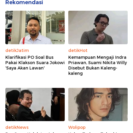
Rekomendasi
detikJatim
detikHot
Klarifikasi PO Soal Bus
Kemampuan Mengaji Indra
Pakai Klakson Suara Jokowi
Priawan, Suami Nikita Willy
'Saya Akan Lawan'
Disebut Bukan Kaleng-
kaleng
detikNews
Wolipop