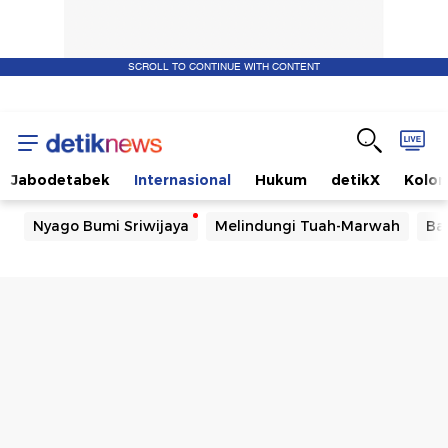
SCROLL TO CONTINUE WITH CONTENT
Jabodetabek
Internasional
Hukum
detikX
Kolo
Nyago Bumi Sriwijaya
Melindungi Tuah-Marwah
Ba