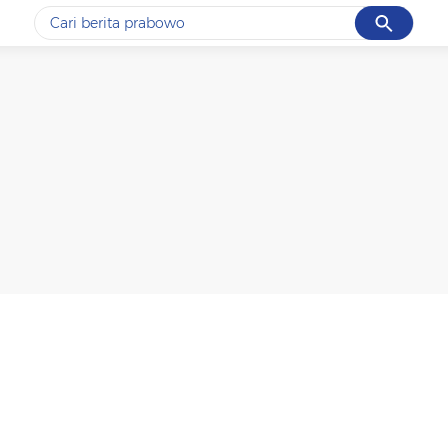
Cancel
Yang sedang ramai dicari
#1
gempa hari ini
#2
gempa
#3
prabowo
#4
iran
#5
demo
Promoted
Terakhir yang dicari
Loading...