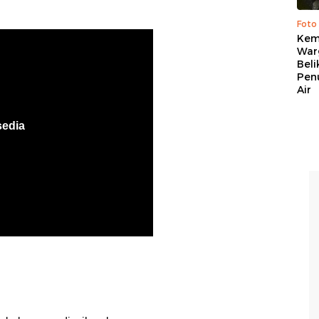
Foto
Kema
War
Beli
Pen
Air