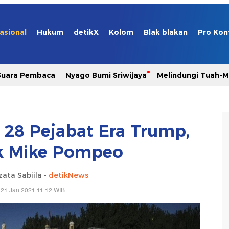
asional
Hukum
detikX
Kolom
Blak blakan
Pro Kon
Suara Pembaca
Nyago Bumi Sriwijaya
Melindungi Tuah-
i 28 Pejabat Era Trump,
k Mike Pompeo
zata Sabiila -
detikNews
 21 Jan 2021 11:12 WIB