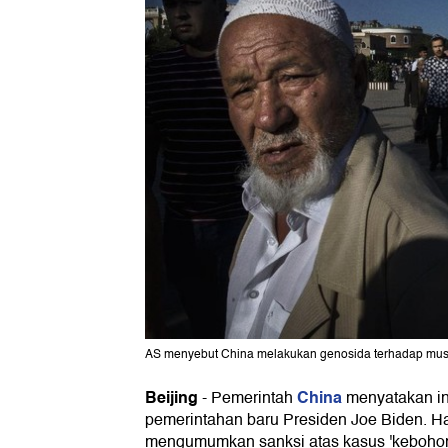
AS menyebut China melakukan genosida terhadap musli
Beijing
China
-
Pemerintah
menyatakan in
pemerintahan baru Presiden Joe Biden. Ha
mengumumkan sanksi atas kasus 'keboho