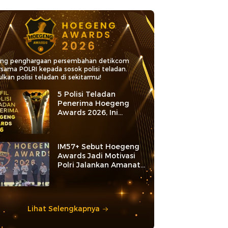
ang penghargaan persembahan detikcom
rsama POLRI kepada sosok polisi teladan.
lkan polisi teladan di sekitarmu!
5 Polisi Teladan
Penerima Hoegeng
Awards 2026, Ini
Kategori dan Kiprahnya
IM57+ Sebut Hoegeng
Awards Jadi Motivasi
Polri Jalankan Amanat
Konstitusi
Lihat Selengkapnya