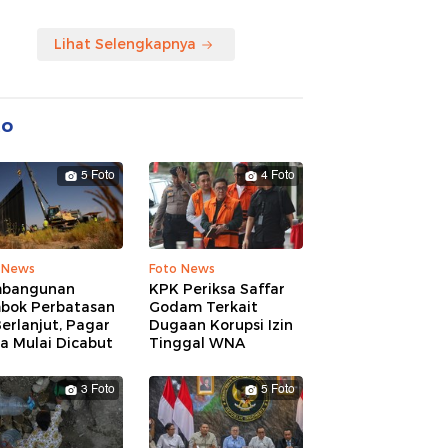
Lihat Selengkapnya
to
5 Foto
4 Foto
 News
Foto News
bangunan
KPK Periksa Saffar
bok Perbatasan
Godam Terkait
erlanjut, Pagar
Dugaan Korupsi Izin
a Mulai Dicabut
Tinggal WNA
3 Foto
5 Foto