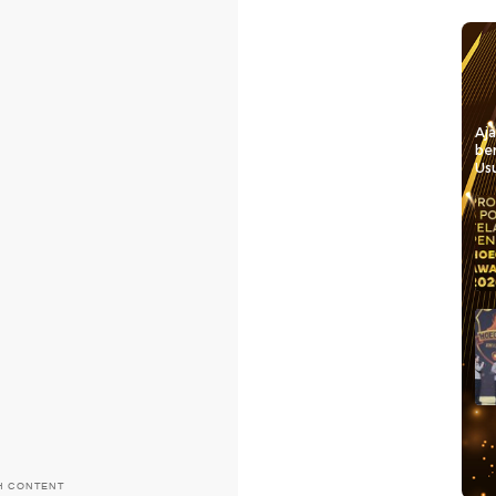
Aj
be
Usu
H CONTENT