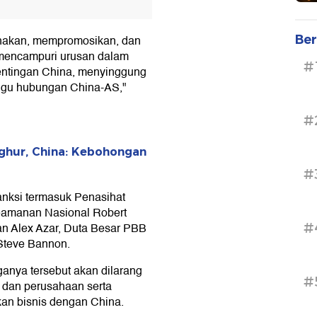
Ber
nakan, mempromosikan, dan
 mencampuri urusan dalam
#
entingan China, menyinggung
nggu hubungan China-AS,"
#
ghur, China: Kebohongan
#
anksi termasuk Penasihat
eamanan Nasional Robert
#
an Alex Azar, Duta Besar PBB
 Steve Bannon.
anya tersebut akan dilarang
#
 dan perusahaan serta
ukan bisnis dengan China.