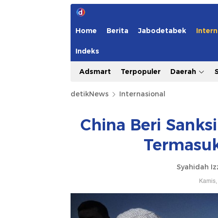
Home
Berita
Jabodetabek
Intern
Indeks
Adsmart
Terpopuler
Daerah
detikNews
Internasional
China Beri Sanks
Termasu
Syahidah Iz
Kamis,