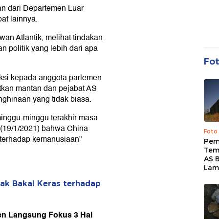
an dari Departemen Luar
at lainnya.
wan Atlantik, melihat tindakan
 politik yang lebih dari apa
Fo
ksi kepada anggota parlemen
etkan mantan dan pejabat AS
nghinaan yang tidak biasa.
minggu-minggu terakhir masa
 (19/1/2021) bahwa China
Foto
 terhadap kemanusiaan"
Pem
Tem
AS B
Lam
ak Bakal Keras terhadap
den Langsung Fokus 3 Hal