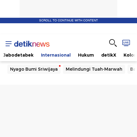
SCROLL TO CONTINUE WITH CONTENT
Jabodetabek
Internasional
Hukum
detikX
Kolo
Nyago Bumi Sriwijaya
Melindungi Tuah-Marwah
Ba