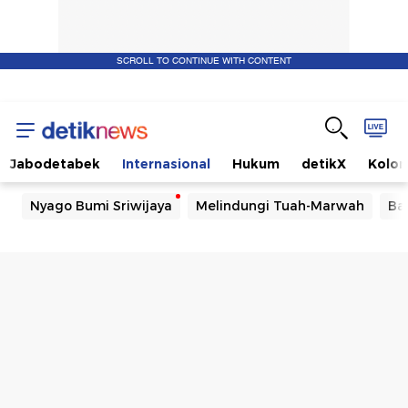
SCROLL TO CONTINUE WITH CONTENT
Jabodetabek
Internasional
Hukum
detikX
Kolo
Nyago Bumi Sriwijaya
Melindungi Tuah-Marwah
Ba