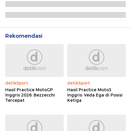
Pasukan Perdamaian Kembali Jadi Korban
Serangan di Lebanon
Penghormatan Terakhir UNIFIL untuk Prajurit
Praka Rico yang Gugur di Lebanon
Rekomendasi
detikSport
detikSport
Hasil Practice MotoGP
Hasil Practice Moto3
Inggris 2026: Bezzecchi
Inggris: Veda Ega di Posisi
Tercepat
Ketiga