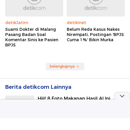
detikJatim
detikInet
Suami Dokter di Malang
Belum Reda Kasus Nakes
Pasang Badan Soal
Nirempati, Postingan 'BPJS
Komentar Sinis ke Pasien
Cuma 1%' Bikin Murka
BPJS
Selengkapnya
Berita detikcom Lainnya
Hiii! 8 Foto Makanan Hasil AI Ini
Malah Bikin Merinding
detikFood