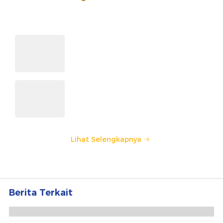
Ajang penghargaan persembahan detikcom bersama POLRI
kepada sosok polisi teladan. Usulkan polisi teladan di
sekitarmu!
5 Polisi Teladan Penerima
Hoegeng Awards 2026, Ini
Kategori dan Kiprahnya
IM57+ Sebut Hoegeng Awards
Jadi Motivasi Polri Jalankan
Amanat Konstitusi
Lihat Selengkapnya
Berita Terkait
Ledakan Terdengar di Beirut Lebanon, Sebabkan
Kepanikan