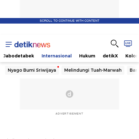
SCROLL TO CONTINUE WITH CONTENT
Jabodetabek
Internasional
Hukum
detikX
Kolo
Nyago Bumi Sriwijaya
Melindungi Tuah-Marwah
Ban
ADVERTISEMENT