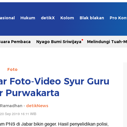
asional
Hukum
detikX
Kolom
Blak blakan
Pro Kon
Suara Pembaca
Nyago Bumi Sriwijaya
Melindungi Tuah-
Foto
ar Foto-Video Syur Guru
r Purwakarta
a Ramadhan -
detikNews
 20 Sep 2019 16:11 WIB
m PNS di Jabar bikin geger. Hasil penyelidikan polisi,