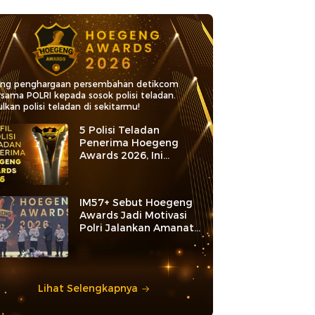
ang penghargaan persembahan detikcom
rsama POLRI kepada sosok polisi teladan.
lkan polisi teladan di sekitarmu!
5 Polisi Teladan
Penerima Hoegeng
Awards 2026, Ini
Kategori dan Kiprahnya
IM57+ Sebut Hoegeng
Awards Jadi Motivasi
Polri Jalankan Amanat
Konstitusi
Lihat Selengkapnya