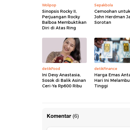
Wolipop
Sepakbola
Sinopsis Rocky II,
Cemoohan untu
Perjuangan Rocky
John Herdman J
Balboa Membuktikan
Sorotan
Diri di Atas Ring
detikFood
detikFinance
Ini Devy Anastasia,
Harga Emas An
Sosok di Balik Asinan
Hari Ini Melamb
Ceri-Ya Rp600 Ribu
Tinggi