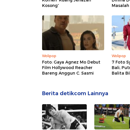
Komen 'Ruang Jenazah
Dihina 
Kosong'
Masalah 
Wolipop
Wolipop
Foto: Gaya Agnez Mo Debut
7 Foto S
Film Hollywood Reacher
Bali, Pu
Bareng Anggun C. Sasmi
Balita B
Berita detikcom Lainnya