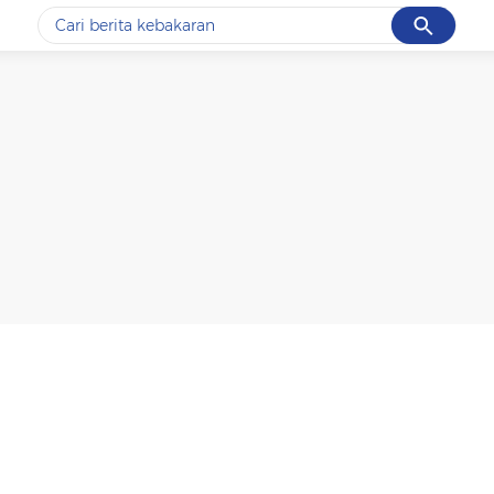
Cancel
Yang sedang ramai dicari
#1
data live draw sgp
#2
k-talk
#3
kebakaran
#4
prabowo
#5
gempa hari ini
Promoted
Terakhir yang dicari
Loading...