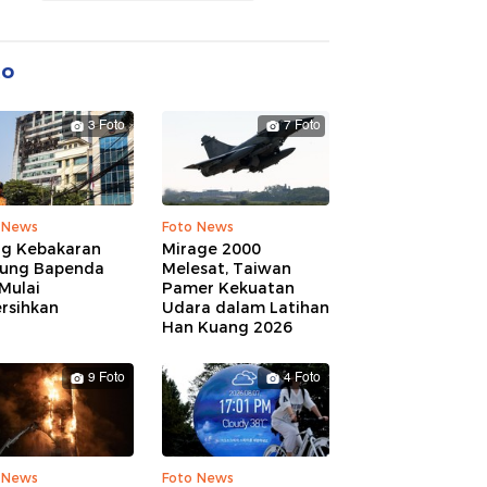
to
3 Foto
7 Foto
 News
Foto News
ng Kebakaran
Mirage 2000
ung Bapenda
Melesat, Taiwan
Mulai
Pamer Kekuatan
rsihkan
Udara dalam Latihan
Han Kuang 2026
9 Foto
4 Foto
 News
Foto News