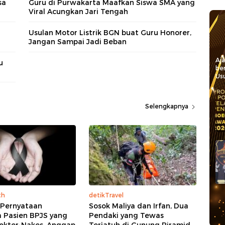
sa
Guru di Purwakarta Maafkan Siswa SMA yang
Viral Acungkan Jari Tengah
Usulan Motor Listrik BGN buat Guru Honorer,
Jangan Sampai Jadi Beban
Aj
u
be
Usu
Selengkapnya
th
detikTravel
 Pernyataan
Sosok Maliya dan Irfan, Dua
a Pasien BPJS yang
Pendaki yang Tewas