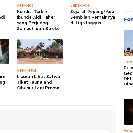
detikHot
Sepakbola
k
Kondisi Terkini
Sejarah Jepang! Ada
adi
Ibunda Aldi Taher
Sembilan Pemainnya
Fo
yang Berjuang
di Liga Inggris
Sembuh dari Stroke
Foto
Pui
detikTravel
Ged
tam
Liburan Lihat Satwa,
DKI 
ung
Tiket Faunaland
Dibe
Cibubur Lagi Promo
Foto