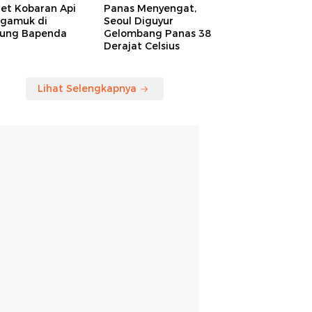
ret Kobaran Api
Panas Menyengat,
gamuk di
Seoul Diguyur
ung Bapenda
Gelombang Panas 38
Derajat Celsius
Lihat Selengkapnya