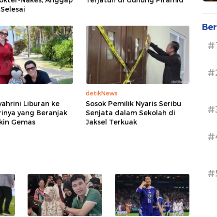
Dokter-Nakes, Anggap
Terjatuh di Gunung Piramid
Selesai
Ber
#
#
detikNews
yahrini Liburan ke
Sosok Pemilik Nyaris Seribu
#
trinya yang Beranjak
Senjata dalam Sekolah di
ikin Gemas
Jaksel Terkuak
#
#