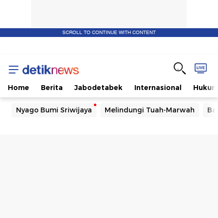
SCROLL TO CONTINUE WITH CONTENT
Home
Berita
Jabodetabek
Internasional
Huku
Nyago Bumi Sriwijaya
Melindungi Tuah-Marwah
Ba