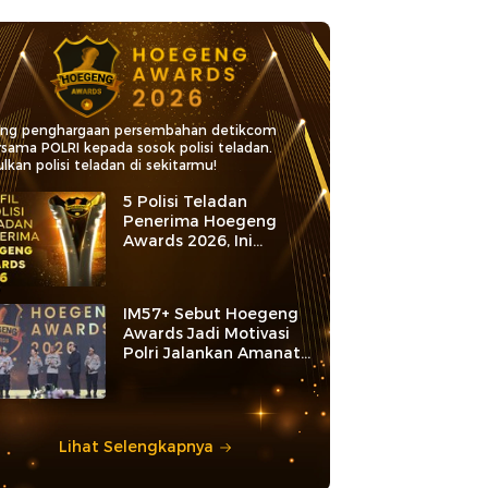
ang penghargaan persembahan detikcom
rsama POLRI kepada sosok polisi teladan.
lkan polisi teladan di sekitarmu!
5 Polisi Teladan
Penerima Hoegeng
Awards 2026, Ini
Kategori dan Kiprahnya
IM57+ Sebut Hoegeng
Awards Jadi Motivasi
Polri Jalankan Amanat
Konstitusi
Lihat Selengkapnya