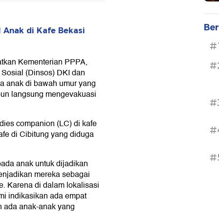
Ber
l Anak di Kafe Bekasi
#
batkan Kementerian PPPA,
#
Sosial (Dinsos) DKI dan
pa anak di bawah umur yang
i pun langsung mengevakuasi
#
dies companion (LC) di kafe
#
afe di Cibitung yang diduga
#
pada anak untuk dijadikan
enjadikan mereka sebagai
e. Karena di dalam lokalisasi
ami indikasikan ada empat
n ada anak-anak yang