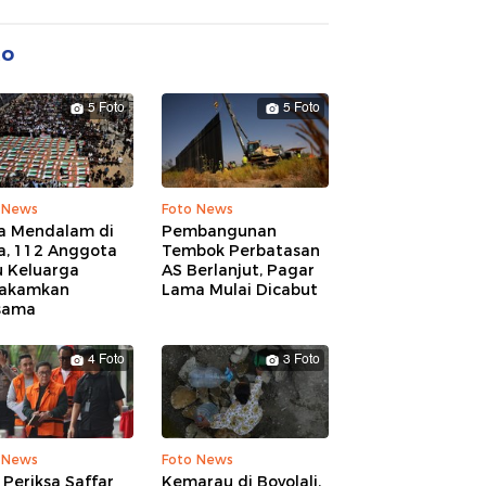
to
5 Foto
5 Foto
 News
Foto News
a Mendalam di
Pembangunan
a, 112 Anggota
Tembok Perbatasan
u Keluarga
AS Berlanjut, Pagar
akamkan
Lama Mulai Dicabut
sama
4 Foto
3 Foto
 News
Foto News
Periksa Saffar
Kemarau di Boyolali,