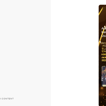
Aj
be
Usu
H CONTENT