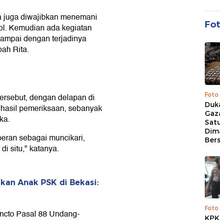
 juga diwajibkan menemani
Fo
ol. Kemudian ada kegiatan
sampai dengan terjadinya
ah Rita.
Foto
tersebut, dengan delapan di
Duk
 hasil pemeriksaan, sebanyak
Gaz
ka.
Sat
Dim
eran sebagai muncikari,
Ber
i situ," katanya.
kan Anak PSK di Bekasi:
Foto
uncto Pasal 88 Undang-
KPK 