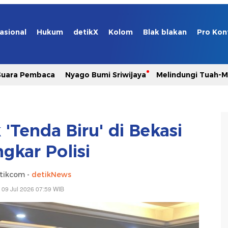
asional
Hukum
detikX
Kolom
Blak blakan
Pro Kon
Suara Pembaca
Nyago Bumi Sriwijaya
Melindungi Tuah-
 'Tenda Biru' di Bekasi
gkar Polisi
tikcom -
detikNews
 09 Jul 2026 07:59 WIB