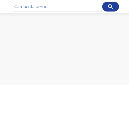
Cancel
Yang sedang ramai dicari
#1
data live draw sgp
#2
gempa hari ini
#3
prabowo
#4
iran
#5
demo
Promoted
Terakhir yang dicari
Loading...