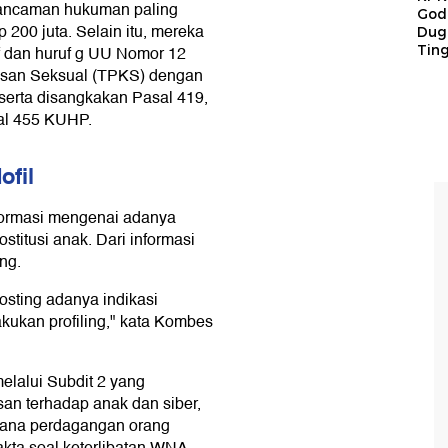
ancaman hukuman paling
God
200 juta. Selain itu, mereka
Duga
Tin
 f dan huruf g UU Nomor 12
asan Seksual (TPKS) dengan
serta disangkakan Pasal 419,
sal 455 KUHP.
ofil
nformasi mengenai adanya
stitusi anak. Dari informasi
ng.
sting adanya indikasi
kukan profiling," kata Kombes
elalui Subdit 2 yang
n terhadap anak dan siber,
idana perdagangan orang