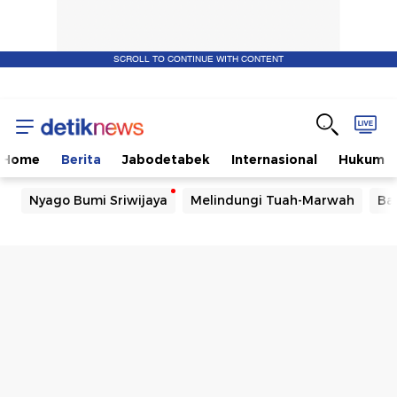
SCROLL TO CONTINUE WITH CONTENT
Home
Berita
Jabodetabek
Internasional
Hukum
Nyago Bumi Sriwijaya
Melindungi Tuah-Marwah
Ba