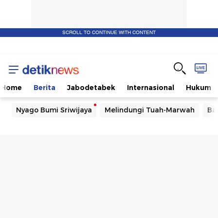
SCROLL TO CONTINUE WITH CONTENT
Home
Berita
Jabodetabek
Internasional
Hukum
Nyago Bumi Sriwijaya
Melindungi Tuah-Marwah
Ba