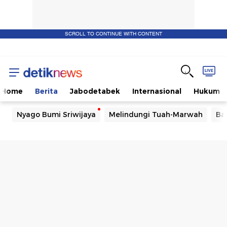
SCROLL TO CONTINUE WITH CONTENT
Home
Berita
Jabodetabek
Internasional
Hukum
Nyago Bumi Sriwijaya
Melindungi Tuah-Marwah
Ba