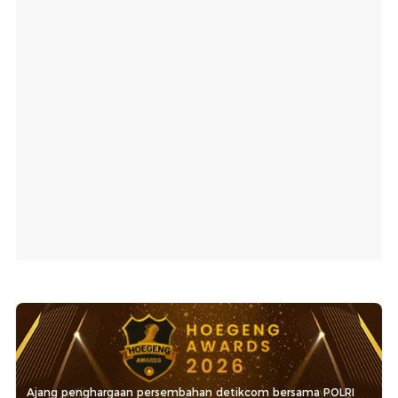
Ajang penghargaan persembahan detikcom bersama POLRI