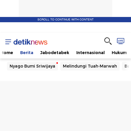
SCROLL TO CONTINUE WITH CONTENT
Home
Berita
Jabodetabek
Internasional
Hukum
Nyago Bumi Sriwijaya
Melindungi Tuah-Marwah
Ba