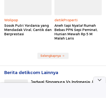
Wolipop
detikProperti
Sosok Putri Yordania yang
Aneh tapi Nyata! Rumah
Mendadak Viral, Cantik dan
Bebas PPN Sepi Peminat,
Berprestasi
Hunian Mewah Rp 5 M
Malah Laris
Selengkapnya
Berita detikcom Lainnya
Jadwal Singapura Vs Indonesia: Laga
Hidup-Mati Garuda di Piala AFF 2026