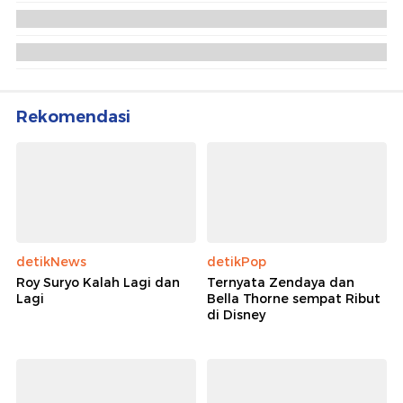
Sumbar, Ini Link Resmi BNPB
Komisi VIII DPR Dorong Status Bencana Nasional di
Sumatera: Korban Meluas
Pemerintah Digugat Tetapkan Status Bencana
Nasional Terkait Banjir Sumatera
Rekomendasi
detikNews
detikPop
Roy Suryo Kalah Lagi dan
Ternyata Zendaya dan
Lagi
Bella Thorne sempat Ribut
di Disney