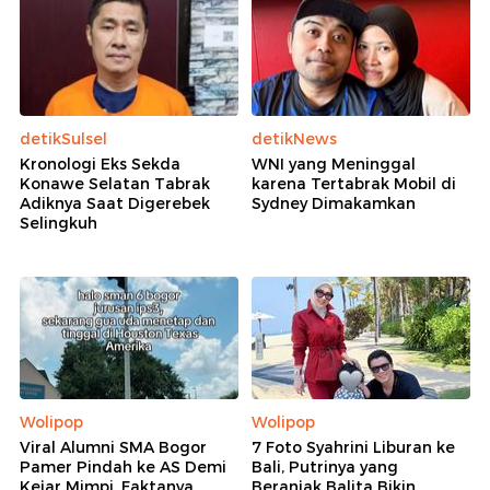
detikSulsel
detikNews
Kronologi Eks Sekda
WNI yang Meninggal
Konawe Selatan Tabrak
karena Tertabrak Mobil di
Adiknya Saat Digerebek
Sydney Dimakamkan
Selingkuh
Wolipop
Wolipop
Viral Alumni SMA Bogor
7 Foto Syahrini Liburan ke
Pamer Pindah ke AS Demi
Bali, Putrinya yang
Kejar Mimpi, Faktanya
Beranjak Balita Bikin