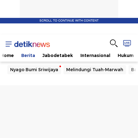
SCROLL TO CONTINUE WITH CONTENT
Home
Berita
Jabodetabek
Internasional
Hukum
Nyago Bumi Sriwijaya
Melindungi Tuah-Marwah
Ba