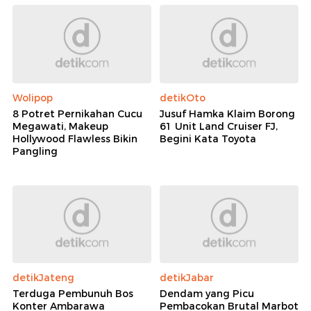
Wolipop
detikOto
8 Potret Pernikahan Cucu
Jusuf Hamka Klaim Borong
Megawati, Makeup
61 Unit Land Cruiser FJ,
Hollywood Flawless Bikin
Begini Kata Toyota
Pangling
detikJateng
detikJabar
Terduga Pembunuh Bos
Dendam yang Picu
Konter Ambarawa
Pembacokan Brutal Marbot