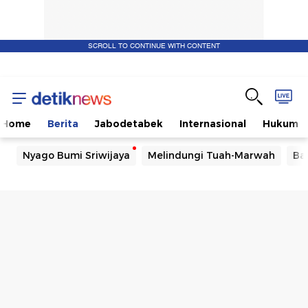
SCROLL TO CONTINUE WITH CONTENT
Home
Berita
Jabodetabek
Internasional
Hukum
Nyago Bumi Sriwijaya
Melindungi Tuah-Marwah
Ba