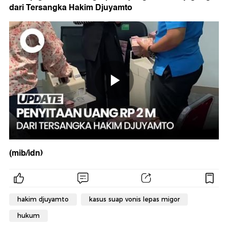
dari Tersangka Hakim Djuyamto
(mib/idn)
hakim djuyamto
kasus suap vonis lepas migor
hukum