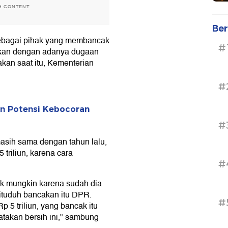
H CONTENT
Ber
ebagai pihak yang membancak
#
ifikan dengan adanya dugaan
akan saat itu, Kementerian
#
an Potensi Kebocoran
#
asih sama dengan tahun lalu,
triliun, karena cara
#
 mungkin karena sudah dia
dituduh bancakan itu DPR.
#
p 5 triliun, yang bancak itu
takan bersih ini," sambung