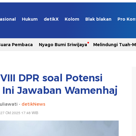
asional
Hukum
detikX
Kolom
Blak blakan
Pro Kon
Suara Pembaca
Nyago Bumi Sriwijaya
Melindungi Tuah-
VIII DPR soal Potensi
, Ini Jawaban Wamenhaj
uliawati -
detikNews
 27 Okt 2025 17:48 WIB