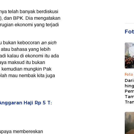
ya telah banyak berdiskusi
), dan BPK. Dia mengatakan
erugian ekonomi yang terjadi
Fo
tu bukan kebocoran
an sich
, atau bahasa yang lebih
jadi kalau di ekonomi itu ada
saya maksud itu bukan
ang kemudian mungkin Pak
olah mau nembak kita juga
Foto
Dari
hing
Pem
Tam
Tran
ggaran Haji Rp 5 T:
rupaya membereskan