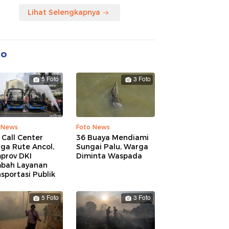
Lihat Selengkapnya
to
5 Foto
3 Foto
 News
Foto News
 Call Center
36 Buaya Mendiami
ga Rute Ancol,
Sungai Palu, Warga
prov DKI
Diminta Waspada
bah Layanan
sportasi Publik
5 Foto
3 Foto