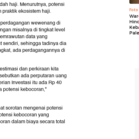
ah haji. Menurutnya, potensi
 praktik ekosistem haji.
Foto
War
Hind
a perdagangan wewenang di
Keb
ngan misalnya di tingkat level
Pal
semrawutan data yang
ut sendiri, sehingga tadinya dia
angkat, ada perdagangannya di
estimasi dan perkiraan kita
a sebutkan ada perputaran uang
erian Investasi itu ada Rp 40
da potensi kebocoran,"
at sorotan mengenai potensi
otensi kebocoran yang
ran dalam biaya secara total