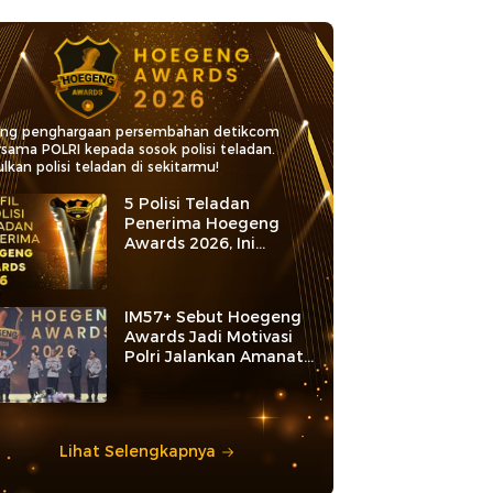
ang penghargaan persembahan detikcom
rsama POLRI kepada sosok polisi teladan.
lkan polisi teladan di sekitarmu!
5 Polisi Teladan
Penerima Hoegeng
Awards 2026, Ini
Kategori dan Kiprahnya
IM57+ Sebut Hoegeng
Awards Jadi Motivasi
Polri Jalankan Amanat
Konstitusi
Lihat Selengkapnya