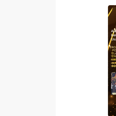
Aj
be
Usu