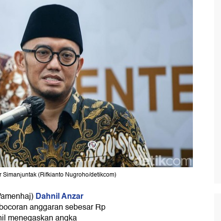
 Simanjuntak (Rifkianto Nugroho/detikcom)
Dahnil Anzar
(Wamenhaj)
ebocoran anggaran sebesar Rp
nil menegaskan angka