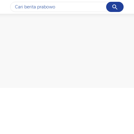
Cancel
Yang sedang ramai dicari
#1
bromo
#2
motogp
#3
ketik
#4
prabowo
#5
data live draw sgp
Promoted
Terakhir yang dicari
Loading...