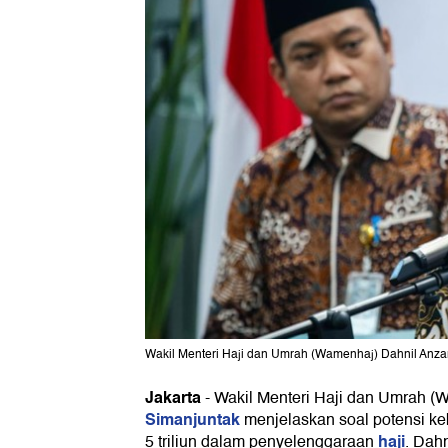
Wakil Menteri Haji dan Umrah (Wamenhaj) Dahnil Anzar
Jakarta
-
Wakil Menteri Haji dan Umrah 
Simanjuntak
menjelaskan soal potensi k
haji
5 triliun dalam penyelenggaraan
. Dah