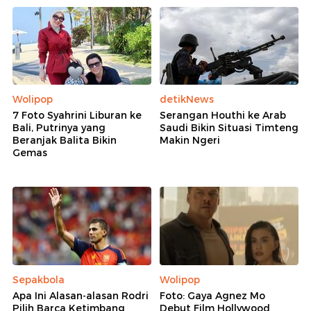
Wolipop
detikNews
7 Foto Syahrini Liburan ke
Serangan Houthi ke Arab
Bali, Putrinya yang
Saudi Bikin Situasi Timteng
Beranjak Balita Bikin
Makin Ngeri
Gemas
Sepakbola
Wolipop
Apa Ini Alasan-alasan Rodri
Foto: Gaya Agnez Mo
Pilih Barca Ketimbang
Debut Film Hollywood