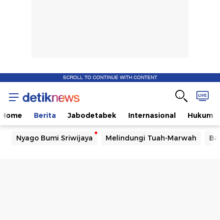
SCROLL TO CONTINUE WITH CONTENT
Home
Berita
Jabodetabek
Internasional
Hukum
Nyago Bumi Sriwijaya
Melindungi Tuah-Marwah
Ba