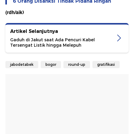
6 Orang Disanksi Tindak Pidana Ringan
(rdh/aik)
Artikel Selanjutnya
Gaduh di Jakut saat Ada Pencuri Kabel
Tersengat Listik hingga Melepuh
jabodetabek
bogor
round-up
gratifikasi