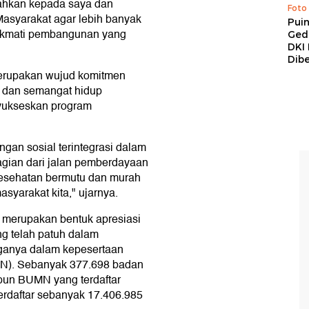
ahkan kepada saya dan
Foto
asyarakat agar lebih banyak
Pui
nikmati pembangunan yang
Ged
DKI 
Dibe
merupakan wujud komitmen
 dan semangat hidup
nyukseskan program
ungan sosial terintegrasi dalam
agian dari jalan pemberdayaan
kesehatan bermutu dan murah
asyarakat kita," ujarnya.
 merupakan bentuk apresiasi
 telah patuh dalam
rganya dalam kepesertaan
KN). Sebanyak 377.698 badan
pun BUMN yang terdaftar
erdaftar sebanyak 17.406.985