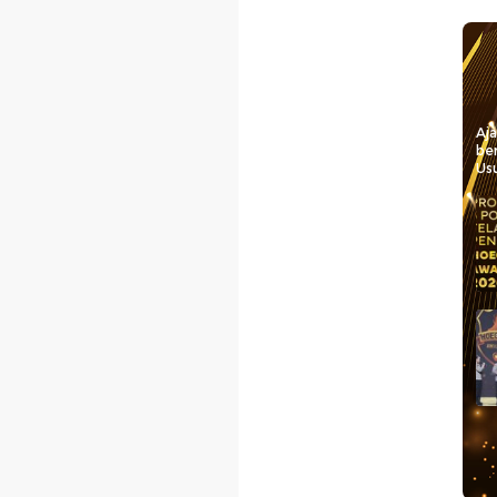
Aj
be
Usu