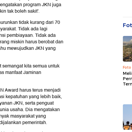
 mengatakan program JKN juga
in tak boleh sakit'.
nurunkan tidak kurang dari 70
Fo
arakat. Tidak ada lagi
nsi pembiayaan. Tidak ada
, orang miskin harus berobat dan
bahu mewujudkan JKN yang
t semangat kita semua untuk
Foto
as manfaat Jaminan
Mel
Per
Ter
N Award harus terus menjadi
i kepatuhan yang lebih baik,
ayanan JKN, serta penguat
dunia usaha. Dia mengatakan
anyak masyarakat yang
ijalankan pemerintah.