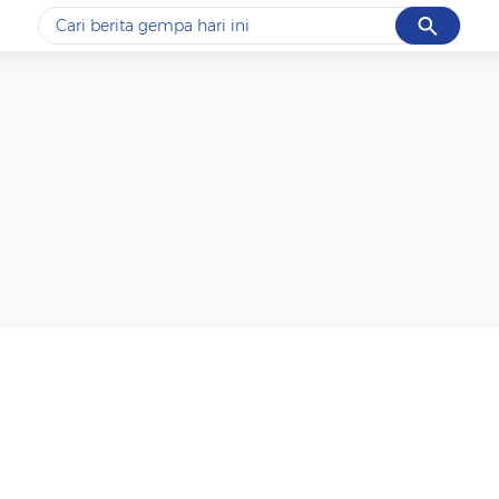
Cancel
Yang sedang ramai dicari
#1
data live draw sgp
#2
kebakaran
#3
prabowo
#4
iran
#5
gempa hari ini
Promoted
Terakhir yang dicari
Loading...