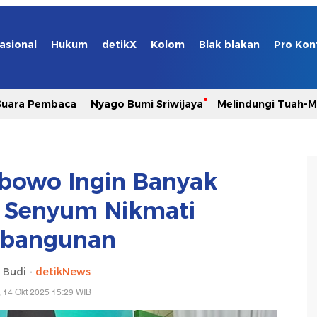
asional
Hukum
detikX
Kolom
Blak blakan
Pro Kon
Suara Pembaca
Nyago Bumi Sriwijaya
Melindungi Tuah-
abowo Ingin Banyak
 Senyum Nikmati
bangunan
 Budi -
detikNews
, 14 Okt 2025 15:29 WIB