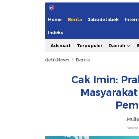
Home
Berita
Jabodetabek
Intern
Indeks
Adsmart
Terpopuler
Daerah
detikNews
Berita
Cak Imin: Pr
Masyarakat
Pem
Mulia
Selasa