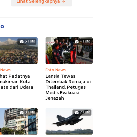
Lihat Selengkapnya
to
5 Foto
4 Foto
 News
Foto News
ihat Padatnya
Lansia Tewas
mukiman Kota
Ditembak Remaja di
nate dari Udara
Thailand, Petugas
Medis Evakuasi
Jenazah
3 Foto
7 Foto