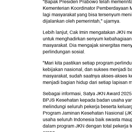
"Bapak Presiden Prabowo telah memerint
Kementerian Koordinator Pemberdayaan M
lagi masyarakat yang bisa tersenyum me
dijalankan oleh pemerintah," ujarnya.
Lebih lanjut, Cak Imin mengatakan JKN 
untuk menghadirkan senyum kebahagiaan
masyarakat. Dia mengajak sinergitas me
perlindungan sosial.
"Mari kita pastikan setiap program perlind
kebijakan nasional, dan sukses menjadi b
masyarakat, sudah saatnya akses-akses 
menjadi bagian hidup dari setiap lapisan m
Sebagai informasi, Satya JKN Award 2025
BPJS Kesehatan kepada badan usaha yang
melindungi seluruh pekerja beserta kelua
Program Jaminan Kesehatan Nasional (J
usaha seluruh Indonesia baik swasta mau
dalam program JKN dengan total pekerja t