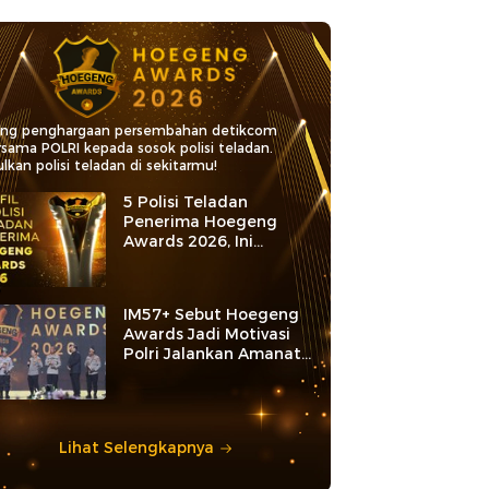
ang penghargaan persembahan detikcom
rsama POLRI kepada sosok polisi teladan.
lkan polisi teladan di sekitarmu!
5 Polisi Teladan
Penerima Hoegeng
Awards 2026, Ini
Kategori dan Kiprahnya
IM57+ Sebut Hoegeng
Awards Jadi Motivasi
Polri Jalankan Amanat
Konstitusi
Lihat Selengkapnya