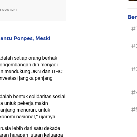
H CONTENT
Ber
#
Bantu Ponpes, Meski
#
alah setiap orang berhak
pengembangan diri menjadi
#
akan mendukung JKN dan UHC
investasi jangka panjang
#
lah bentuk solidaritas sosial
ha untuk pekerja makin
#
 panjang menurun, untuk
konomi nasional," ujarnya.
rusia lebih dari satu dekade
an harapan jutaan keluarga