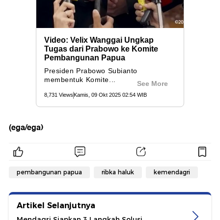
(ega/ega)
pembangunan papua
ribka haluk
kemendagri
Artikel Selanjutnya
Mendagri Siapkan 3 Langkah Solusi