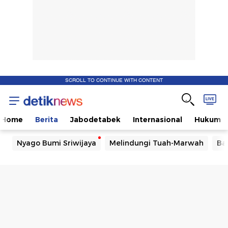
SCROLL TO CONTINUE WITH CONTENT
Home
Berita
Jabodetabek
Internasional
Hukum
Nyago Bumi Sriwijaya
Melindungi Tuah-Marwah
Ba