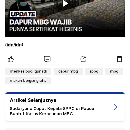
(idn/idn)
menkes budi gunadi
dapur mbg
sppg
mbg
makan bergizi gratis
Artikel Selanjutnya
Sudaryono Copot Kepala SPPG di Papua
Buntut Kasus Keracunan MBG