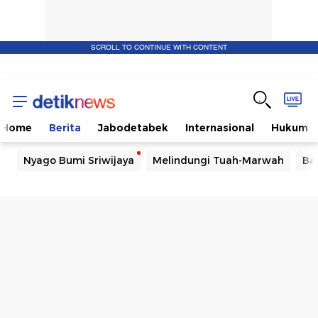
SCROLL TO CONTINUE WITH CONTENT
Home
Berita
Jabodetabek
Internasional
Hukum
Nyago Bumi Sriwijaya
Melindungi Tuah-Marwah
Ba