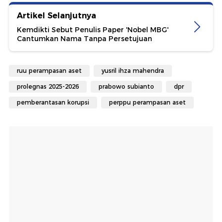
Artikel Selanjutnya
Kemdikti Sebut Penulis Paper 'Nobel MBG'
Cantumkan Nama Tanpa Persetujuan
ruu perampasan aset
yusril ihza mahendra
prolegnas 2025-2026
prabowo subianto
dpr
pemberantasan korupsi
perppu perampasan aset