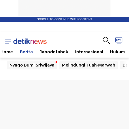
SCROLL TO CONTINUE WITH CONTENT
Home
Berita
Jabodetabek
Internasional
Hukum
Nyago Bumi Sriwijaya
Melindungi Tuah-Marwah
Ba