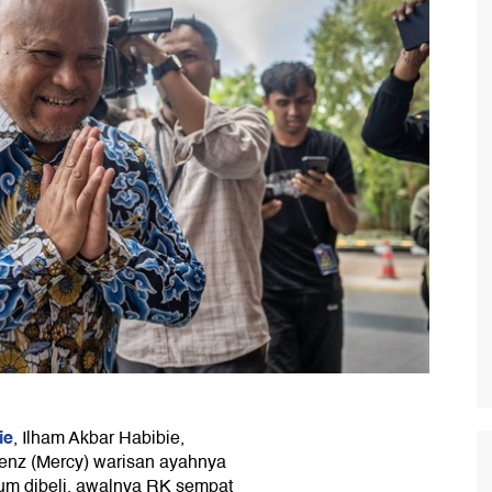
ie
, Ilham Akbar Habibie,
enz (Mercy) warisan ayahnya
lum dibeli, awalnya RK sempat