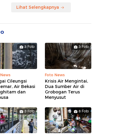
Lihat Selengkapnya
to
3 Foto
3 Foto
 News
Foto News
ai Cileungsi
Krisis Air Mengintai,
emar, Air Bekasi
Dua Sumber Air di
ghitam dan
Grobogan Terus
busa
Menyusut
3 Foto
8 Foto