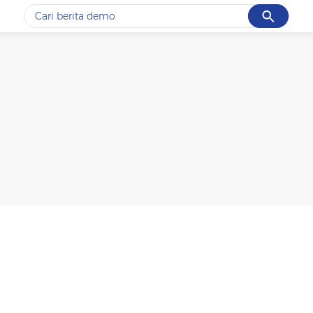
Cancel
Yang sedang ramai dicari
#1
gempa hari ini
#2
gempa
#3
iran
#4
demo
#5
prabowo
Promoted
Terakhir yang dicari
Loading...