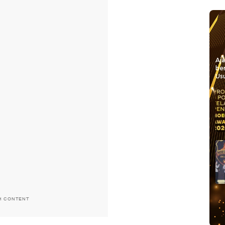
Aj
be
Usu
H CONTENT