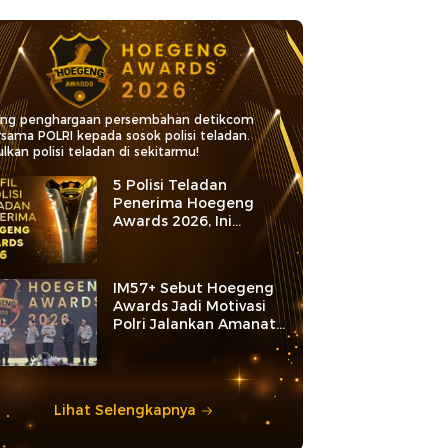
ang penghargaan persembahan detikcom
rsama POLRI kepada sosok polisi teladan.
lkan polisi teladan di sekitarmu!
5 Polisi Teladan
Penerima Hoegeng
Awards 2026, Ini
Kategori dan Kiprahnya
IM57+ Sebut Hoegeng
Awards Jadi Motivasi
Polri Jalankan Amanat
Konstitusi
Lihat Selengkapnya