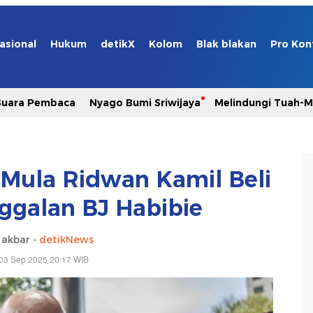
asional
Hukum
detikX
Kolom
Blak blakan
Pro Kon
Suara Pembaca
Nyago Bumi Sriwijaya
Melindungi Tuah-
 Mula Ridwan Kamil Beli
ggalan BJ Habibie
 akbar -
detikNews
03 Sep 2025 20:17 WIB