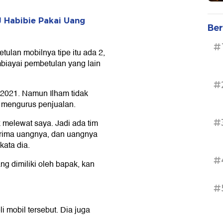
J Habibie Pakai Uang
Ber
#
tulan mobilnya tipe itu ada 2,
mbiayai pembetulan yang lain
#
 2021. Namun Ilham tidak
g mengurus penjualan.
#
dak melewat saya. Jadi ada tim
erima uangnya, dan uangnya
kata dia.
#
g dimiliki oleh bapak, kan
#
li mobil tersebut. Dia juga