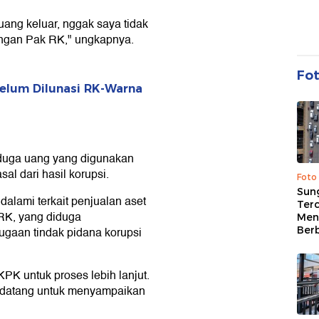
ang keluar, nggak saya tidak
engan Pak RK," ungkapnya.
Fo
elum Dilunasi RK-Warna
duga uang yang digunakan
al dari hasil korupsi.
Foto
Sung
dalami terkait penjualan aset
Terc
 RK, yang diduga
Men
Ber
dugaan tindak pidana korupsi
 KPK untuk proses lebih lanjut.
h datang untuk menyampaikan