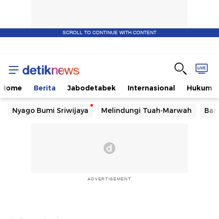
SCROLL TO CONTINUE WITH CONTENT
Home
Berita
Jabodetabek
Internasional
Hukum
Nyago Bumi Sriwijaya
Melindungi Tuah-Marwah
Ban
ADVERTISEMENT