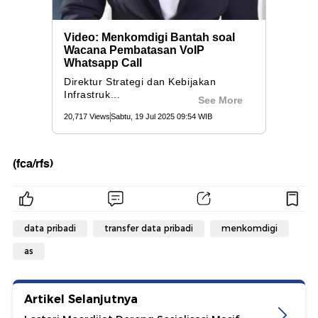
(fca/rfs)
data pribadi
transfer data pribadi
menkomdigi
as
Artikel Selanjutnya