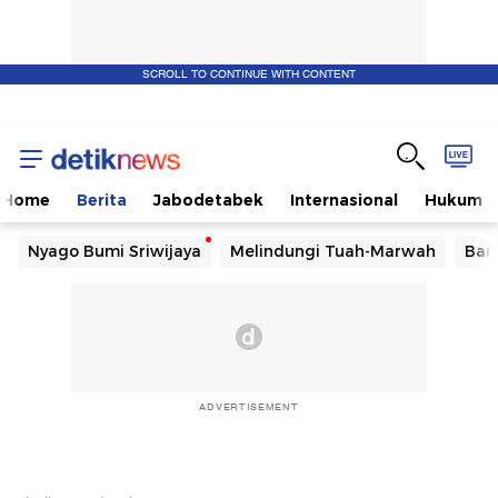
SCROLL TO CONTINUE WITH CONTENT
Home
Berita
Jabodetabek
Internasional
Hukum
Nyago Bumi Sriwijaya
Melindungi Tuah-Marwah
Ban
ADVERTISEMENT