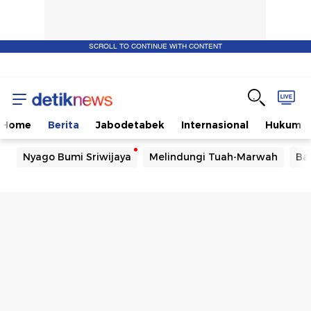
SCROLL TO CONTINUE WITH CONTENT
Home
Berita
Jabodetabek
Internasional
Hukum
Nyago Bumi Sriwijaya
Melindungi Tuah-Marwah
Ba