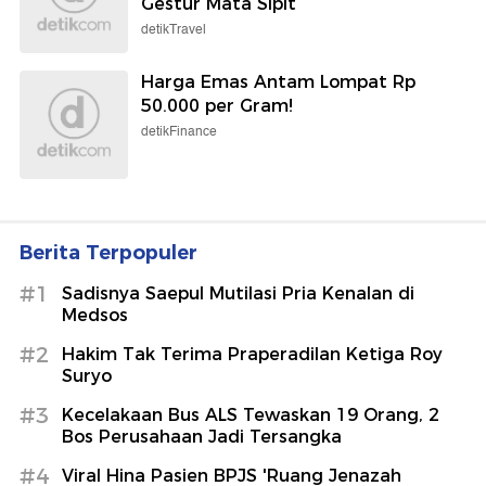
Gestur Mata Sipit
detikTravel
Harga Emas Antam Lompat Rp
50.000 per Gram!
detikFinance
Berita Terpopuler
#1
Sadisnya Saepul Mutilasi Pria Kenalan di
Medsos
#2
Hakim Tak Terima Praperadilan Ketiga Roy
Suryo
#3
Kecelakaan Bus ALS Tewaskan 19 Orang, 2
Bos Perusahaan Jadi Tersangka
#4
Viral Hina Pasien BPJS 'Ruang Jenazah