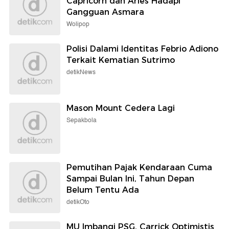
Capricorn dan Aries Hadapi
Gangguan Asmara
Wolipop
Polisi Dalami Identitas Febrio Adiono
Terkait Kematian Sutrimo
detikNews
Mason Mount Cedera Lagi
Sepakbola
Pemutihan Pajak Kendaraan Cuma
Sampai Bulan Ini, Tahun Depan
Belum Tentu Ada
detikOto
MU Imbangi PSG, Carrick Optimistis