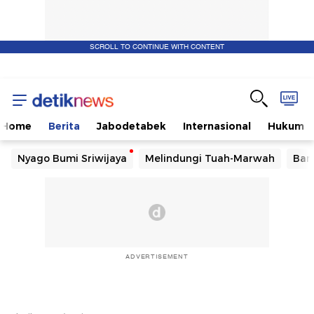
SCROLL TO CONTINUE WITH CONTENT
Home
Berita
Jabodetabek
Internasional
Hukum
Nyago Bumi Sriwijaya
Melindungi Tuah-Marwah
Ban
ADVERTISEMENT