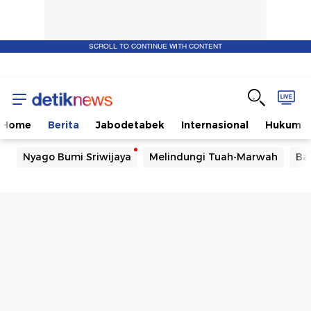
SCROLL TO CONTINUE WITH CONTENT
Home
Berita
Jabodetabek
Internasional
Hukum
Nyago Bumi Sriwijaya
Melindungi Tuah-Marwah
Ba