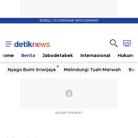
SCROLL TO CONTINUE WITH CONTENT
Home
Berita
Jabodetabek
Internasional
Hukum
Nyago Bumi Sriwijaya
Melindungi Tuah-Marwah
Ban
ADVERTISEMENT