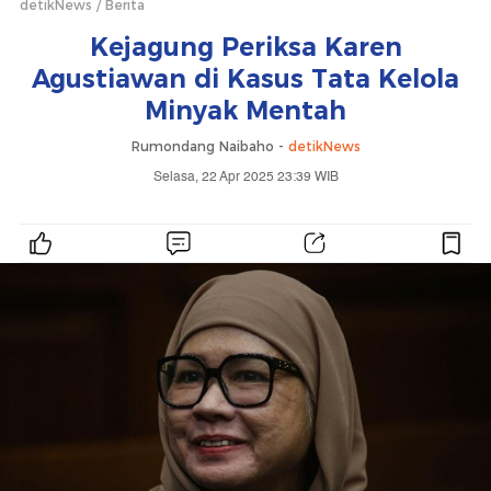
detikNews
Berita
Kejagung Periksa Karen
Agustiawan di Kasus Tata Kelola
Minyak Mentah
Rumondang Naibaho -
detikNews
Selasa, 22 Apr 2025 23:39 WIB