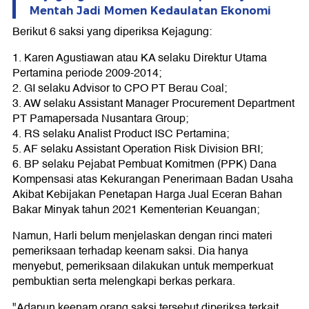
Mentah Jadi Momen Kedaulatan Ekonomi
Berikut 6 saksi yang diperiksa Kejagung:
1. Karen Agustiawan atau KA selaku Direktur Utama
Pertamina periode 2009-2014;
2. GI selaku Advisor to CPO PT Berau Coal;
3. AW selaku Assistant Manager Procurement Department
PT Pamapersada Nusantara Group;
4. RS selaku Analist Product ISC Pertamina;
5. AF selaku Assistant Operation Risk Division BRI;
6. BP selaku Pejabat Pembuat Komitmen (PPK) Dana
Kompensasi atas Kekurangan Penerimaan Badan Usaha
Akibat Kebijakan Penetapan Harga Jual Eceran Bahan
Bakar Minyak tahun 2021 Kementerian Keuangan;
Namun, Harli belum menjelaskan dengan rinci materi
pemeriksaan terhadap keenam saksi. Dia hanya
menyebut, pemeriksaan dilakukan untuk memperkuat
pembuktian serta melengkapi berkas perkara.
"Adapun keenam orang saksi tersebut diperiksa terkait