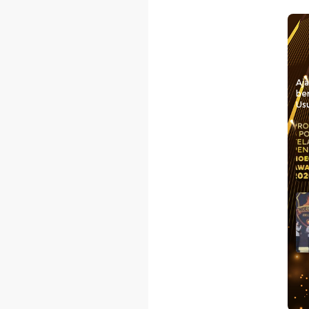
Aj
be
Usu