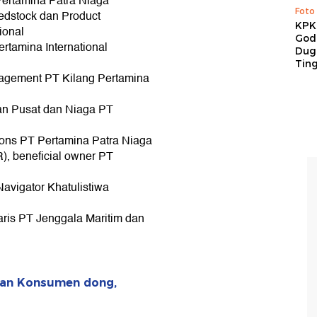
Pertamina Patra Niaga
Foto
eedstock dan Product
KPK 
ional
God
ertamina International
Duga
Tin
agement PT Kilang Pertamina
an Pusat dan Niaga PT
ions PT Pertamina Patra Niaga
, beneficial owner PT
avigator Khatulistiwa
ris PT Jenggala Maritim dan
uan Konsumen dong,