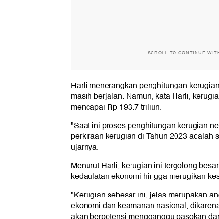
SCROLL TO CONTINUE WIT
Harli menerangkan penghitungan kerugian
masih berjalan. Namun, kata Harli, kerug
mencapai Rp 193,7 triliun.
"Saat ini proses penghitungan kerugian n
perkiraan kerugian di Tahun 2023 adalah se
ujarnya.
Menurut Harli, kerugian ini tergolong besa
kedaulatan ekonomi hingga merugikan kes
"Kerugian sebesar ini, jelas merupakan a
ekonomi dan keamanan nasional, dikarenak
akan berpotensi mengganggu pasokan dan 