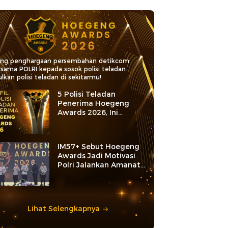
ang penghargaan persembahan detikcom
rsama POLRI kepada sosok polisi teladan.
lkan polisi teladan di sekitarmu!
5 Polisi Teladan
Penerima Hoegeng
Awards 2026, Ini
Kategori dan Kiprahnya
IM57+ Sebut Hoegeng
Awards Jadi Motivasi
Polri Jalankan Amanat
Konstitusi
Lihat Selengkapnya