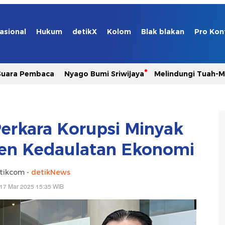
asional
Hukum
detikX
Kolom
Blak blakan
Pro Kon
Suara Pembaca
Nyago Bumi Sriwijaya
Melindungi Tuah-
Perkara Korupsi Minyak
en Kedaulatan Ekonomi
tikcom -
detikNews
 17 Mar 2025 15:35 WIB