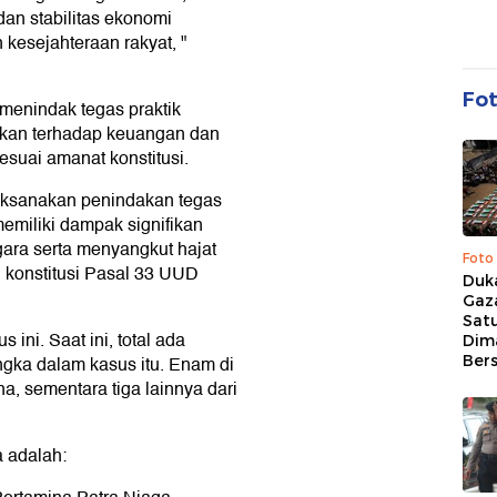
dan stabilitas ekonomi
 kesejahteraan rakyat, "
Fo
g menindak tegas praktik
ikan terhadap keuangan dan
sesuai amanat konstitusi.
aksanakan penindakan tegas
memiliki dampak signifikan
ara serta menyangkut hajat
Foto
konstitusi Pasal 33 UUD
Duk
Gaz
Sat
ini. Saat ini, total ada
Dim
Ber
ngka dalam kasus itu. Enam di
a, sementara tiga lainnya dari
a adalah: