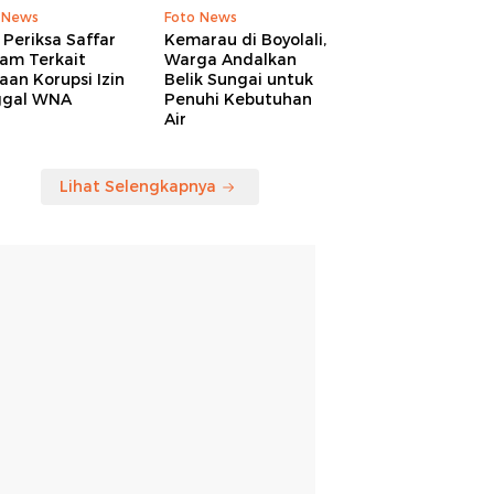
 News
Foto News
Periksa Saffar
Kemarau di Boyolali,
am Terkait
Warga Andalkan
an Korupsi Izin
Belik Sungai untuk
ggal WNA
Penuhi Kebutuhan
Air
Lihat Selengkapnya