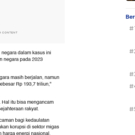
Ber
#
H CONTENT
#
 negara dalam kasus ini
ian negara pada 2023
#
egara masih berjalan, namun
besar Rp 193,7 triliun,"
#
r. Hal itu bisa mengancam
ejahteraan rakyat.
#
ncaman bagi kedaulatan
an korupsi di sektor migas
harga energi nasional,