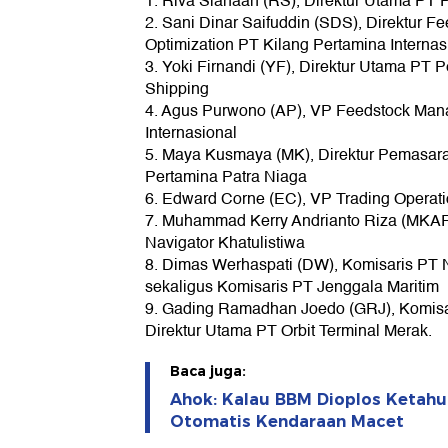
1. Riva Siahaan (RS), Direktur Utama PT 
2. Sani Dinar Saifuddin (SDS), Direktur F
Optimization PT Kilang Pertamina Internas
3. Yoki Firnandi (YF), Direktur Utama PT P
Shipping
4. Agus Purwono (AP), VP Feedstock Man
Internasional
5. Maya Kusmaya (MK), Direktur Pemasar
Pertamina Patra Niaga
6. Edward Corne (EC), VP Trading Operat
7. Muhammad Kerry Andrianto Riza (MKAR)
Navigator Khatulistiwa
8. Dimas Werhaspati (DW), Komisaris PT N
sekaligus Komisaris PT Jenggala Maritim
9. Gading Ramadhan Joedo (GRJ), Komisa
Direktur Utama PT Orbit Terminal Merak.
Baca juga:
Ahok: Kalau BBM Dioplos Ketah
Otomatis Kendaraan Macet