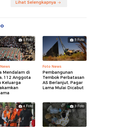
Lihat Selengkapnya
to
5 Foto
5 Foto
 News
Foto News
a Mendalam di
Pembangunan
a, 112 Anggota
Tembok Perbatasan
u Keluarga
AS Berlanjut, Pagar
akamkan
Lama Mulai Dicabut
sama
4 Foto
3 Foto