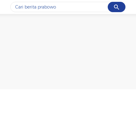
Cancel
Yang sedang ramai dicari
#1
data live draw sgp
#2
gempa hari ini
#3
prabowo
#4
iran
#5
demo
Promoted
Terakhir yang dicari
Loading...