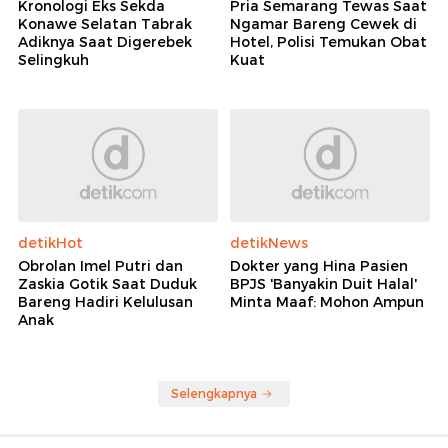
detikSulsel
detikJateng
Kronologi Eks Sekda
Pria Semarang Tewas Saat
Konawe Selatan Tabrak
Ngamar Bareng Cewek di
Adiknya Saat Digerebek
Hotel, Polisi Temukan Obat
Selingkuh
Kuat
detikHot
detikNews
Obrolan Imel Putri dan
Dokter yang Hina Pasien
Zaskia Gotik Saat Duduk
BPJS 'Banyakin Duit Halal'
Bareng Hadiri Kelulusan
Minta Maaf: Mohon Ampun
Anak