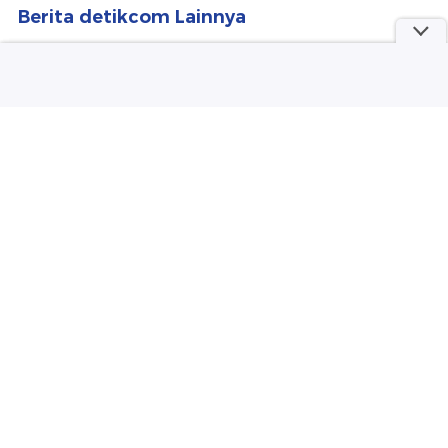
Selengkapnya
Berita detikcom Lainnya
Dana Asing Rp 17 T Mengalir ke
Pinjol RI, Naik 34%
detikFinance
Gaya Irish Bella Umumkan
Kehamilan, Baby Bump Curi Atensi
Wolipop
Sosok Maliya dan Irfan, Dua Pendaki
yang Tewas Terjatuh di Gunung
Piramid
detikTravel