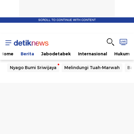
SCROLL TO CONTINUE WITH CONTENT
Home
Berita
Jabodetabek
Internasional
Hukum
Nyago Bumi Sriwijaya
Melindungi Tuah-Marwah
Ba