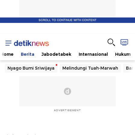
SCROLL TO CONTINUE WITH CONTENT
Home
Berita
Jabodetabek
Internasional
Hukum
Nyago Bumi Sriwijaya
Melindungi Tuah-Marwah
Ban
ADVERTISEMENT