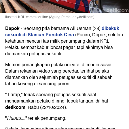
Ilustrasi KRL commuter line (Agung Pambudhy/detikcom)
Depok
dibekuk
-
Seorang pria bernama Ali Usman (28)
sekuriti di Stasiun Pondok Cina
(Pocin), Depok, setelah
ketahuan mencuri tas milik penumpang dalam KRL.
Pelaku sempat kabur loncat pagar, tapi akhirnya bisa
diamankan petugas sekuriti.
Momen penangkapan pelaku ini viral di media sosial.
Dalam rekaman video yang beredar, terlihat pelaku
diamankan oleh sejumlah petugas sekuriti di sebuah
lahan kosong di samping peron.
"Tiarap," teriak seorang petugas sekuriti saat
mengamankan pelaku diiringi tepuk tangan, dilihat
detikcom
, Rabu (22/10/2024).
"
Huuuu
...," teriak penumpang.