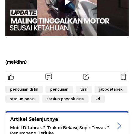
(mei/dhn)
pencurian di krl
pencurian
viral
jabodetabek
stasiun pocin
stasiun pondok cina
krl
Artikel Selanjutnya
Mobil Ditabrak 2 Truk di Bekasi, Sopir Tewas-2
Penumpang Terluka