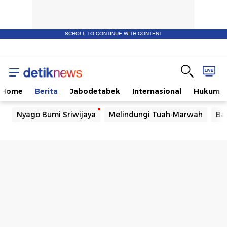
SCROLL TO CONTINUE WITH CONTENT
Home
Berita
Jabodetabek
Internasional
Hukum
Nyago Bumi Sriwijaya
Melindungi Tuah-Marwah
Ba