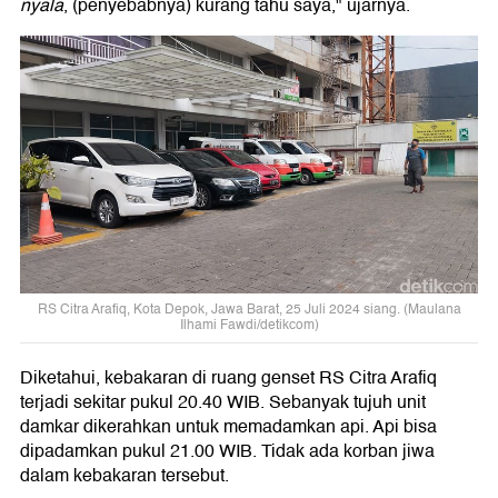
nyala
, (penyebabnya) kurang tahu saya," ujarnya.
RS Citra Arafiq, Kota Depok, Jawa Barat, 25 Juli 2024 siang. (Maulana
Ilhami Fawdi/detikcom)
Diketahui, kebakaran di ruang genset RS Citra Arafiq
terjadi sekitar pukul 20.40 WIB. Sebanyak tujuh unit
damkar dikerahkan untuk memadamkan api. Api bisa
dipadamkan pukul 21.00 WIB. Tidak ada korban jiwa
dalam kebakaran tersebut.