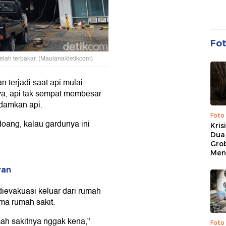
Fo
telah terbakar. (Maulana/detikcom)
n terjadi saat api mulai
nya, api tak sempat membesar
damkan api.
Foto
oang, kalau gardunya ini
Kris
Dua 
Gro
Men
ran
ievakuasi keluar dari rumah
ma rumah sakit.
ah sakitnya nggak kena,"
Foto