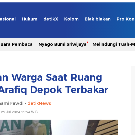
asional
Hukum
detikX
Kolom
Blak blakan
Pro Kon
Suara Pembaca
Nyago Bumi Sriwijaya
Melindungi Tuah-
an Warga Saat Ruang
 Arafiq Depok Terbakar
hami Fawdi -
detikNews
 25 Jul 2024 11:54 WIB