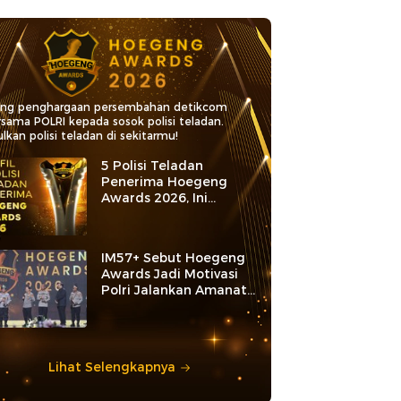
ang penghargaan persembahan detikcom
rsama POLRI kepada sosok polisi teladan.
lkan polisi teladan di sekitarmu!
5 Polisi Teladan
Penerima Hoegeng
Awards 2026, Ini
Kategori dan Kiprahnya
IM57+ Sebut Hoegeng
Awards Jadi Motivasi
Polri Jalankan Amanat
Konstitusi
Lihat Selengkapnya