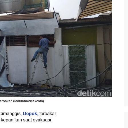
 terbakar. (Maulana/detikcom)
Depok,
 Cimanggis,
terbakar
i kepanikan saat evakuasi