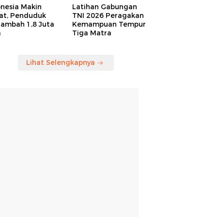
onesia Makin
Latihan Gabungan
at, Penduduk
TNI 2026 Peragakan
tambah 1,8 Juta
Kemampuan Tempur
a
Tiga Matra
Lihat Selengkapnya