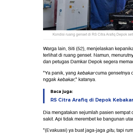
Kondisi ruang genset di RS Citra Arafiq Depok se
Warga lain, Siti (52), menjelaskan kepanika
terlihat di ruang genset. Namun, menurut
dan petugas Damkar Depok segera mema
"Ya panik, yang
kebakar
cuma gensetnya d
nggak
kebakar
," katanya.
Baca juga:
RS Citra Arafiq di Depok Kebaka
Dia mengatakan sejumlah pasien sempat d
sakit. Api tidak merembet ke bangunan uta
"(Evakuasi) ya buat jaga-jaga
gitu,
tapi rum