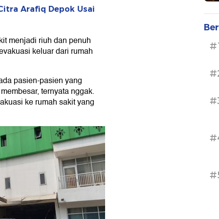
Citra Arafiq Depok Usai
Ber
akit menjadi riuh dan penuh
#
evakuasi keluar dari rumah
#
 ada pasien-pasien yang
pi membesar, ternyata nggak.
#
vakuasi ke rumah sakit yang
#
#