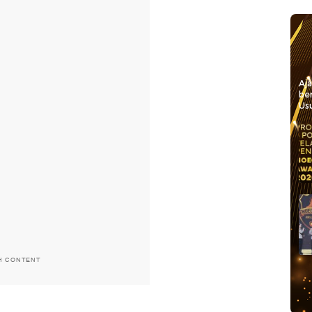
Aj
be
Usu
H CONTENT