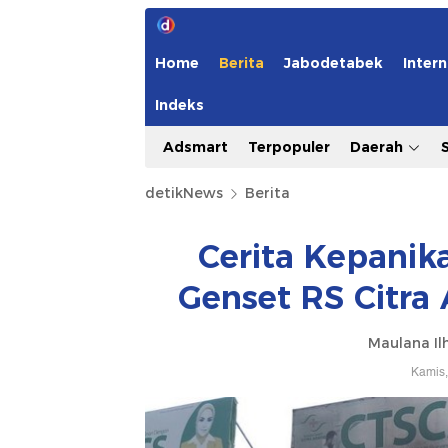
Home
Berita
Jabodetabek
Intern
Indeks
Adsmart
Terpopuler
Daerah
detikNews
Berita
Cerita Kepanik
Genset RS Citra
Maulana Il
Kamis,