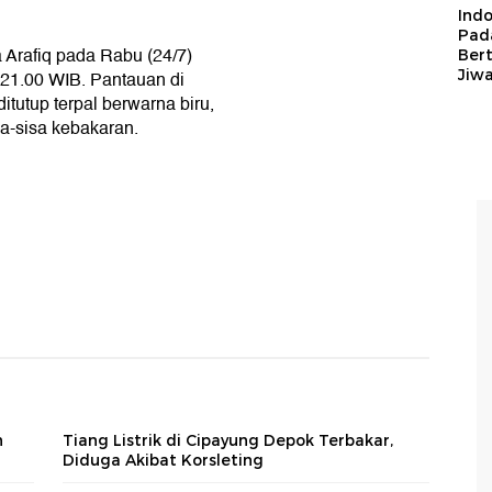
Ind
Pad
a Arafiq pada Rabu (24/7)
Ber
Jiw
 21.00 WIB. Pantauan di
ditutup terpal berwarna biru,
sa-sisa kebakaran.
h
Tiang Listrik di Cipayung Depok Terbakar,
Diduga Akibat Korsleting