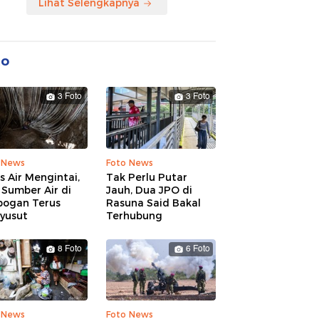
Lihat Selengkapnya
to
3 Foto
3 Foto
 News
Foto News
is Air Mengintai,
Tak Perlu Putar
Sumber Air di
Jauh, Dua JPO di
bogan Terus
Rasuna Said Bakal
yusut
Terhubung
8 Foto
6 Foto
 News
Foto News