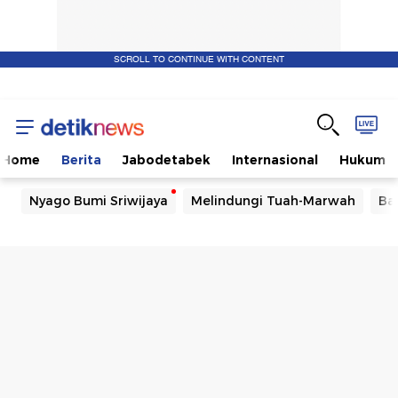
SCROLL TO CONTINUE WITH CONTENT
Home
Berita
Jabodetabek
Internasional
Hukum
Nyago Bumi Sriwijaya
Melindungi Tuah-Marwah
Ba