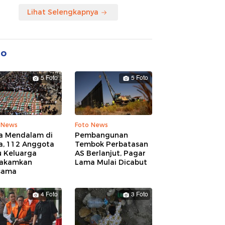
Lihat Selengkapnya
to
5 Foto
5 Foto
 News
Foto News
a Mendalam di
Pembangunan
a, 112 Anggota
Tembok Perbatasan
u Keluarga
AS Berlanjut, Pagar
akamkan
Lama Mulai Dicabut
sama
4 Foto
3 Foto