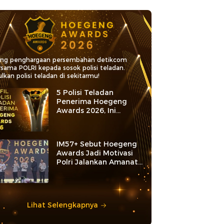
ang penghargaan persembahan detikcom
rsama POLRI kepada sosok polisi teladan.
lkan polisi teladan di sekitarmu!
5 Polisi Teladan
Penerima Hoegeng
Awards 2026, Ini
Kategori dan Kiprahnya
IM57+ Sebut Hoegeng
Awards Jadi Motivasi
Polri Jalankan Amanat
Konstitusi
Lihat Selengkapnya