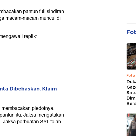
bacakan pantun full sindiran
ingga macam-macam muncul di
Fo
mengawali replik:
Foto
Duk
Gaz
nta Dibebaskan, Klaim
Sat
Dim
Ber
 membacakan pledoinya.
i pantun itu. Jaksa mengatakan
. Jaksa perbuatan SYL telah