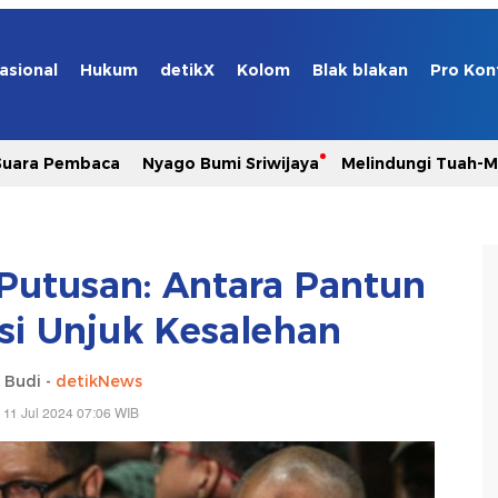
asional
Hukum
detikX
Kolom
Blak blakan
Pro Kon
Suara Pembaca
Nyago Bumi Sriwijaya
Melindungi Tuah-
 Putusan: Antara Pantun
si Unjuk Kesalehan
 Budi -
detikNews
 11 Jul 2024 07:06 WIB