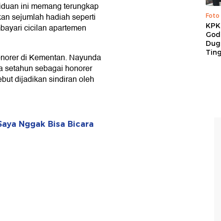
biduan ini memang terungkap
an sejumlah hadiah seperti
Foto
KPK 
bayari cicilan apartemen
God
Duga
Tin
onorer di Kementan. Nayunda
ma setahun sebagai honorer
ebut dijadikan sindiran oleh
Saya Nggak Bisa Bicara