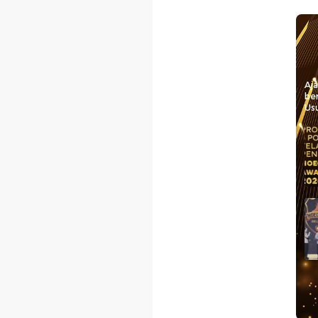
Aj
be
Usu