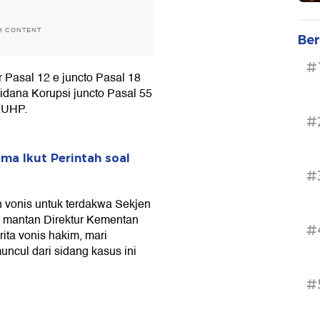
H CONTENT
Ber
#
 Pasal 12 e juncto Pasal 18
ana Korupsi juncto Pasal 55
 KUHP.
#
ma Ikut Perintah soal
#
 vonis untuk terdakwa Sekjen
 mantan Direktur Kementan
#
ta vonis hakim, mari
ncul dari sidang kasus ini
#