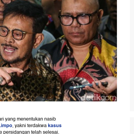
hari yang menentukan nasib
Limpo
kasus
, yakni terdakwa
 persidangan telah selesai,