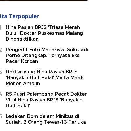
ita Terpopuler
1
Hina Pasien BPJS 'Triase Merah
Dulu', Dokter Puskesmas Malang
Dinonaktifkan
2
Pengedit Foto Mahasiswi Solo Jadi
Porno Ditangkap, Ternyata Eks
Pacar Korban
3
Dokter yang Hina Pasien BPJS
'Banyakin Duit Halal' Minta Maaf:
Mohon Ampun
4
RS Pusri Palembang Pecat Dokter
Viral Hina Pasien BPJS 'Banyakin
Duit Halal'
5
Ledakan Bom dalam Minibus di
Suriah, 2 Orang Tewas-13 Terluka