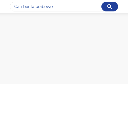
Cancel
Yang sedang ramai dicari
#1
gempa hari ini
#2
gempa
#3
prabowo
#4
iran
#5
demo
Promoted
Terakhir yang dicari
Loading...