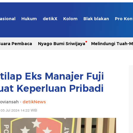
asional
Hukum
detikX
Kolom
Blak blakan
Pro Kon
Suara Pembaca
Nyago Bumi Sriwijaya
Melindungi Tuah-
tilap Eks Manajer Fuji
uat Keperluan Pribadi
oviansah -
detikNews
 05 Jul 2024 14:22 WIB