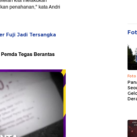
etelah kita melakukan
ukan penahanan," kata Andri
Fo
er Fuji Jadi Tersangka
a Pemda Tegas Berantas
Foto
Pan
Seou
Gel
Dera