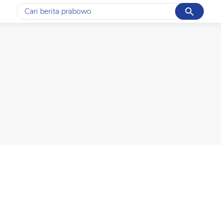
Cancel
Yang sedang ramai dicari
#1
data live draw sgp
#2
iran
#3
senjata
#4
prabowo
#5
gempa hari ini
Promoted
Terakhir yang dicari
Loading...