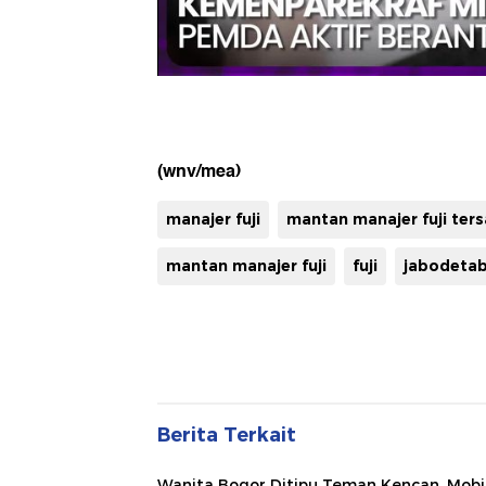
(wnv/mea)
manajer fuji
mantan manajer fuji ter
mantan manajer fuji
fuji
jabodeta
Berita Terkait
Wanita Bogor Ditipu Teman Kencan, Mobi