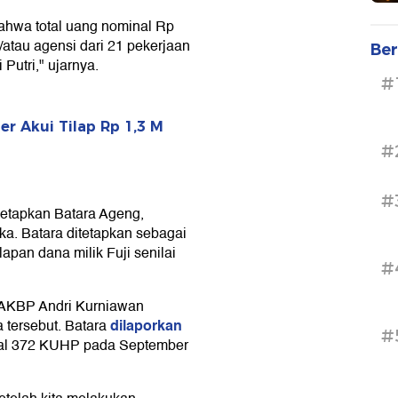
hwa total uang nominal Rp
atau agensi dari 21 pekerjaan
Ber
Putri," ujarnya.
#
er Akui Tilap Rp 1,3 M
#
#
netapkan Batara Ageng,
gka. Batara ditetapkan sebagai
pan dana milik Fuji senilai
#
t AKBP Andri Kurniawan
dilaporkan
tersebut. Batara
#
sal 372 KUHP pada September