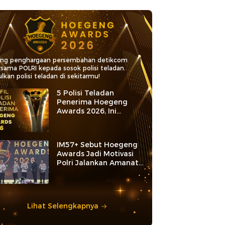
ang penghargaan persembahan detikcom
rsama POLRI kepada sosok polisi teladan.
lkan polisi teladan di sekitarmu!
5 Polisi Teladan
Penerima Hoegeng
Awards 2026, Ini
Kategori dan Kiprahnya
IM57+ Sebut Hoegeng
Awards Jadi Motivasi
Polri Jalankan Amanat
Konstitusi
Lihat Selengkapnya