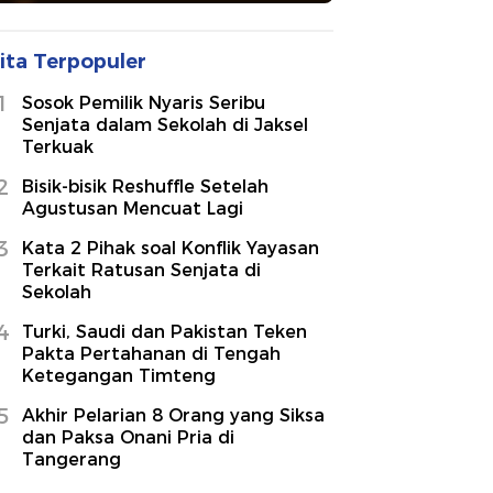
ita Terpopuler
1
Sosok Pemilik Nyaris Seribu
Senjata dalam Sekolah di Jaksel
Terkuak
2
Bisik-bisik Reshuffle Setelah
Agustusan Mencuat Lagi
3
Kata 2 Pihak soal Konflik Yayasan
Terkait Ratusan Senjata di
Sekolah
4
Turki, Saudi dan Pakistan Teken
Pakta Pertahanan di Tengah
Ketegangan Timteng
5
Akhir Pelarian 8 Orang yang Siksa
dan Paksa Onani Pria di
Tangerang