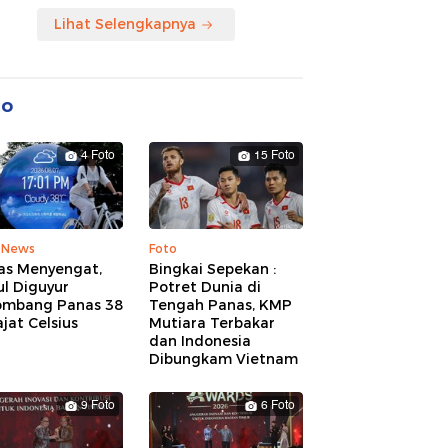
Lihat Selengkapnya
to
4 Foto
15 Foto
 News
Foto
as Menyengat,
Bingkai Sepekan :
l Diguyur
Potret Dunia di
ombang Panas 38
Tengah Panas, KMP
jat Celsius
Mutiara Terbakar
dan Indonesia
Dibungkam Vietnam
9 Foto
6 Foto