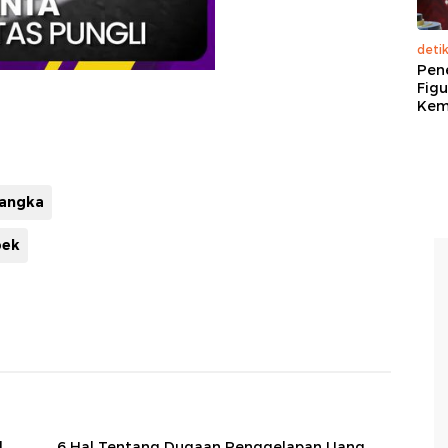
deti
Pen
Figu
Kem
sangka
bek
l
6 Hal Tentang Dugaan Penggelapan Uang