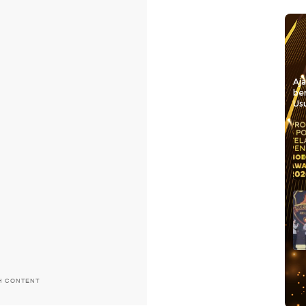
Aj
be
Usu
H CONTENT