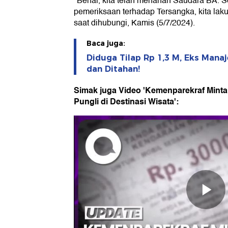
"Benar, kita telah menahan Saudara BA. S
pemeriksaan terhadap Tersangka, kita lak
saat dihubungi, Kamis (5/7/2024).
Baca juga:
Diduga Tilap Rp 1,3 M, Eks Manaj
dan Ditahan!
Simak juga Video 'Kemenparekraf Mint
Pungli di Destinasi Wisata':