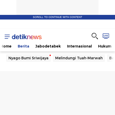
SCROLL TO CONTINUE WITH CONTENT
Home
Berita
Jabodetabek
Internasional
Hukum
Nyago Bumi Sriwijaya
Melindungi Tuah-Marwah
Ba