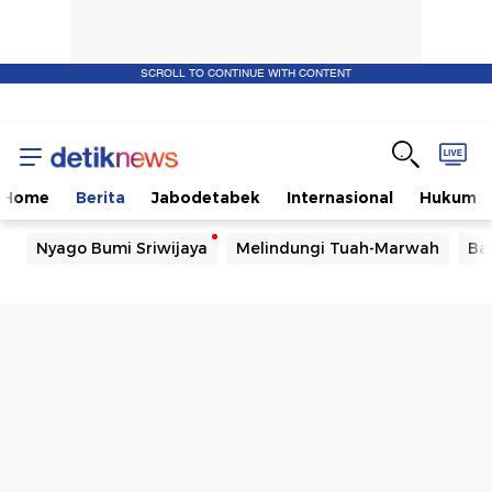
SCROLL TO CONTINUE WITH CONTENT
Home
Berita
Jabodetabek
Internasional
Hukum
Nyago Bumi Sriwijaya
Melindungi Tuah-Marwah
Ba