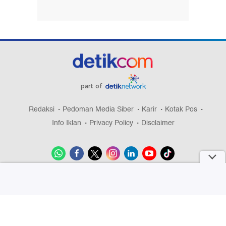
part of
Redaksi
Pedoman Media Siber
Karir
Kotak Pos
Info Iklan
Privacy Policy
Disclaimer
Download aplikasi detikcom
Copyright @ 2026 detikcom, All right reserved